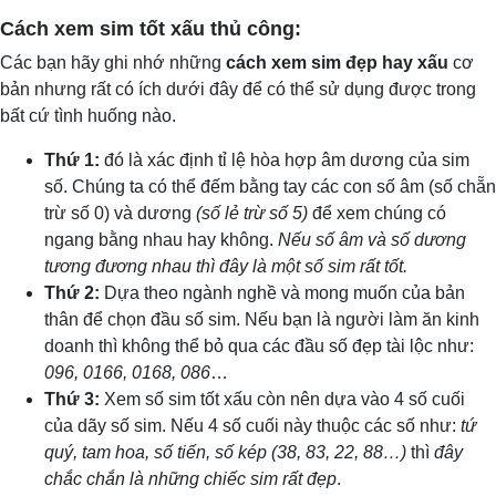
Cách xem sim tốt xấu thủ công:
Các bạn hãy ghi nhớ những
cách xem sim đẹp hay xấu
cơ
bản nhưng rất có ích dưới đây để có thể sử dụng được trong
bất cứ tình huống nào.
Thứ 1:
đó là xác định tỉ lệ hòa hợp âm dương của sim
số. Chúng ta có thể đếm bằng tay các con số âm (số chẵn
trừ số 0) và dương
(số lẻ trừ số 5)
để xem chúng có
ngang bằng nhau hay không.
Nếu số âm và số dương
tương đương nhau thì đây là một số sim rất tốt.
Thứ 2:
Dựa theo ngành nghề và mong muốn của bản
thân để chọn đầu số sim. Nếu bạn là người làm ăn kinh
doanh thì không thể bỏ qua các đầu số đẹp tài lộc như:
096, 0166, 0168, 086
…
Thứ 3:
Xem số sim tốt xấu còn nên dựa vào 4 số cuối
của dãy số sim. Nếu 4 số cuối này thuộc các số như:
tứ
quý, tam hoa, số tiến, số kép (38, 83, 22, 88…)
thì
đây
chắc chắn là những chiếc sim rất đẹp
.