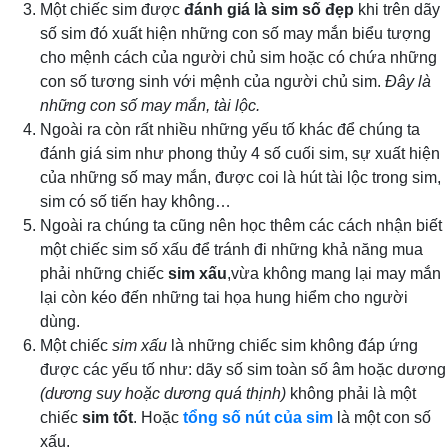
Một chiếc sim được
đánh giá là sim số đẹp
khi trên dãy
số sim đó xuất hiện những con số may mắn biểu tượng
cho mệnh cách của người chủ sim hoặc có chứa những
con số tương sinh với mệnh của người chủ sim.
Đây là
những con số may mắn, tài lộc.
Ngoài ra còn rất nhiều những yếu tố khác để chúng ta
đánh giá sim như phong thủy 4 số cuối sim, sự xuất hiện
của những số may mắn, được coi là hút tài lộc trong sim,
sim có số tiến hay không…
Ngoài ra chúng ta cũng nên học thêm các cách nhận biết
một chiếc sim số xấu để tránh đi những khả năng mua
phải những chiếc
sim xấu
,vừa không mang lại may mắn
lại còn kéo đến những tai họa hung hiểm cho người
dùng.
Một chiếc
sim xấu
là những chiếc sim không đáp ứng
được các yếu tố như: dãy số sim toàn số âm hoặc dương
(dương suy hoặc dương quá thịnh)
không phải là một
chiếc
sim tốt
. Hoặc
tổng số nút của sim
là một con số
xấu.