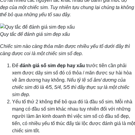
Có rất nhiều các nguyên tắc khác nhau để đánh giá mức độ
đẹp của một chiếc sim. Tuy nhiên tựu chung lại chúng ta không
thể bỏ qua những yếu tố sau đây.
Quy tắc để đánh giá sim đẹp xấu
Chiếc sim nào càng thỏa mãn được nhiều yếu tố dưới đây thì
càng được coi là một chiếc sim số đẹp.
Để
đánh giá số sim đẹp hay xấu
trước tiên cần phải
xem được dãy sim số đó có thỏa / mãn được sự hài hòa
về âm dương hay không.
Nếu tỷ lệ số âm/ dương của
chiếc sim đó là 4/5, 5/4, 5/5 thì đây thực sự là một chiếc
sim đẹp.
Yếu tố thứ 2 không thể bỏ qua đó là đầu số sim. Mỗi nhà
mạng có đầu số sim khác nhau tuy nhiên đối với những
người làm ăn kinh doanh thì việc sim số có đầu số đẹp,
tiến, có nhiều yếu tố thúc đẩy tài lộc được đánh giá là một
chiếc sim tốt.