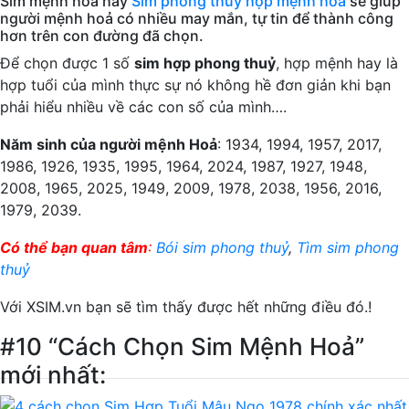
Sim mệnh hoả hay
Sim phong thuỷ hợp mệnh hoả
sẽ giúp
người mệnh hoả có nhiều may mắn, tự tin để thành công
hơn trên con đường đã chọn.
Để chọn được 1 số
sim hợp phong thuỷ
, hợp mệnh hay là
hợp tuổi của mình thực sự nó không hề đơn giản khi bạn
phải hiểu nhiều về các con số của mình….
Năm sinh của người mệnh Hoả
: 1934, 1994, 1957, 2017,
1986, 1926, 1935, 1995, 1964, 2024, 1987, 1927, 1948,
2008, 1965, 2025, 1949, 2009, 1978, 2038, 1956, 2016,
1979, 2039.
Có thể bạn quan tâm
:
Bói sim phong thuỷ
,
Tìm sim phong
thuỷ
Với XSIM.vn bạn sẽ tìm thấy được hết những điều đó.!
#10 “Cách Chọn Sim Mệnh Hoả”
mới nhất: