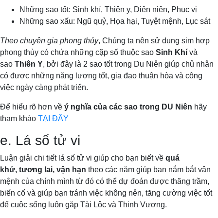
Những sao tốt: Sinh khí, Thiên y, Diên niên, Phục vị
Những sao xấu: Ngũ quỷ, Họa hại, Tuyệt mệnh, Lục sát
Theo chuyên gia phong thủy
, Chúng ta nên sử dụng sim hợp
phong thủy có chứa những cặp số thuộc sao
Sinh Khí
và
sao
Thiên Y
, bởi đây là 2 sao tốt trong Du Niên giúp chủ nhân
có được những năng lượng tốt, gia đạo thuận hòa và công
việc ngày càng phát triển.
Để hiểu rõ hơn về
ý nghĩa của các sao trong DU Niên
hãy
tham khảo
TẠI ĐÂY
e. Lá số tử vi
Luận giải chi tiết lá số tử vi giúp cho bạn biết về
quá
khứ, tương lai, vận hạn
theo các năm giúp bạn nắm bắt vận
mệnh của chính mình từ đó có thể dự đoán được thăng trầm,
biến cố và giúp bạn tránh việc không nên, tăng cường việc tốt
để cuộc sống luôn gặp Tài Lộc và Thịnh Vượng.