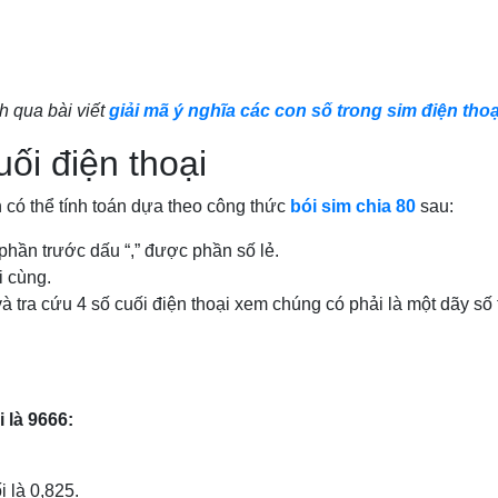
h qua bài viết
giải mã ý nghĩa các con số trong sim điện thoạ
ối điện thoại
n có thể tính toán dựa theo công thức
bói sim chia 80
sau:
 phần trước dấu “,” được phần số lẻ.
i cùng.
à tra cứu 4 số cuối điện thoại xem chúng có phải là một dãy số 
 là 9666:
i là 0,825.