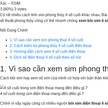
Xác – XSIM
3
(60%)
3
votes
Có rất nhiều cách tính sim phong thủy 4 số cuối khác nhau. Bà
về thuật phong thủy cũng có thể nhanh chóng
xem bói sim 4 s
Nội Dung Chính
1. Vì sao cần xem sim phong thuỷ 4 số cuối
2. Cách kiểm tra phong thủy 4 số cuối điện thoại
3. Hướng dẫn cách xem 4 số cuối điện thoại
4. Dịch số điện thoại 4 số cuối theo số nút
1. Vì sao cần xem sim phong th
Cách bói sim hay xem số sim của mình có hợp với bản thân k
4 số cuối trong sim điện thoại mang đến điều gì.?
Chính vì vậy ngày càng có nhiều người
bói sim điện thoại 4 s