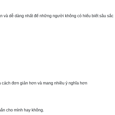
uẩn và dễ dàng nhất để những người không có hiểu biết sâu sắc
à cách đơn giản hơn và mang nhiều ý nghĩa hơn
mắn cho mình hay không.