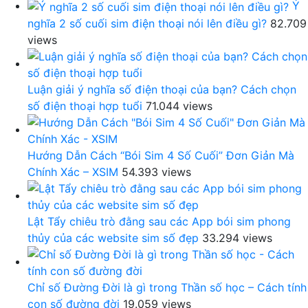
Ý
nghĩa 2 số cuối sim điện thoại nói lên điều gì?
82.709
views
Luận giải ý nghĩa số điện thoại của bạn? Cách chọn
số điện thoại hợp tuổi
71.044 views
Hướng Dẫn Cách “Bói Sim 4 Số Cuối” Đơn Giản Mà
Chính Xác – XSIM
54.393 views
Lật Tẩy chiêu trò đằng sau các App bói sim phong
thủy của các website sim số đẹp
33.294 views
Chỉ số Đường Đời là gì trong Thần số học – Cách tính
con số đường đời
19.059 views