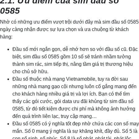
2.1. Ưu điểm của sim đầu số
0585
Nhờ có những ưu điểm vượt trội dưới đây mà sim đầu số 0585
ngày càng nhận được sự lựa chọn và ưa chuộng từ khách
hàng:
Đầu số mới ngắn gọn, dễ nhớ hơn so với đầu số cũ. Đặc
biệt, sim đầu số 0585 gồm 10 số sẽ tránh nhầm tưởng
thành sim rác, sim tiếp thị, nâng tầm giá trị thương hiệu
cho chủ sở hữu.
Đầu số thuộc nhà mạng Vietnamobile, tuy ra đời sau
những nhà mạng gạo cội nhưng luôn cố gắng mang đến
cho khách hàng nhiều giá trị và lợi ích. Bạn có thể tìm
thấy các gói cước, gói data ưu đãi khủng từ sim đầu số
0585, từ đó tiết kiệm được chi phí mà không ảnh hưởng
đến quá trình liên lạc, truy cập mạng…
Đầu số 0585 có ý nghĩa tốt đẹp nhờ chứa các con số may
mắn. Số 0 mang ý nghĩa là sự khăng khít, đầy đủ. Số 5 là
con số sinh, số phúc. Số 8 là số phát, phát tài, phát lộc,