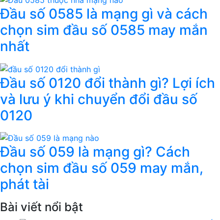
Đầu số 0585 là mạng gì và cách
chọn sim đầu số 0585 may mắn
nhất
Đầu số 0120 đổi thành gì? Lợi ích
và lưu ý khi chuyển đổi đầu số
0120
Đầu số 059 là mạng gì? Cách
chọn sim đầu số 059 may mắn,
phát tài
Bài viết nổi bật