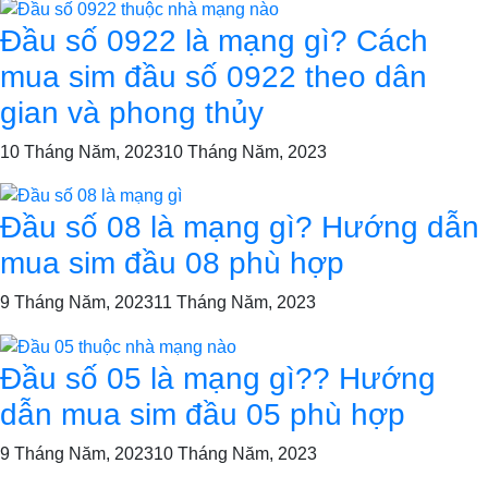
Đầu số 0922 là mạng gì? Cách
mua sim đầu số 0922 theo dân
gian và phong thủy
10 Tháng Năm, 2023
10 Tháng Năm, 2023
Đầu số 08 là mạng gì? Hướng dẫn
mua sim đầu 08 phù hợp
9 Tháng Năm, 2023
11 Tháng Năm, 2023
Đầu số 05 là mạng gì?? Hướng
dẫn mua sim đầu 05 phù hợp
9 Tháng Năm, 2023
10 Tháng Năm, 2023