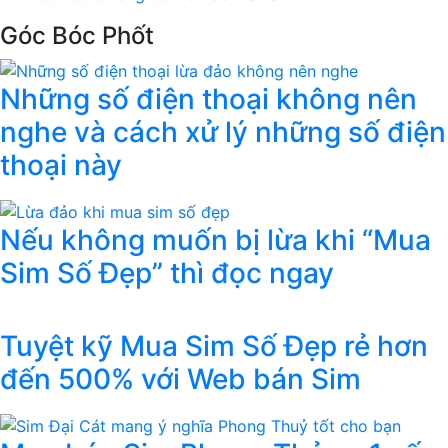
Góc Bóc Phốt
Những số điện thoại không nên
nghe và cách xử lý những số điện
thoại này
Nếu không muốn bị lừa khi “Mua
Sim Số Đẹp” thì đọc ngay
Tuyệt kỹ Mua Sim Số Đẹp rẻ hơn
đến 500% với Web bán Sim