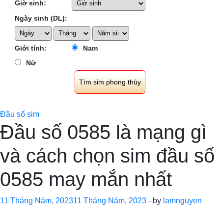
Giờ sinh:
Ngày sinh (DL):
Giới tính:
Nam
Nữ
Đầu số sim
Đầu số 0585 là mạng gì
và cách chọn sim đầu số
0585 may mắn nhất
11 Tháng Năm, 2023
11 Tháng Năm, 2023
-
by
lamnguyen