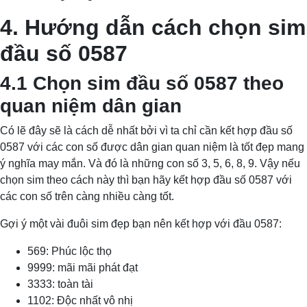
4. Hướng dẫn cách chọn sim
đầu số 0587
4.1 Chọn sim đầu số 0587 theo
quan niệm dân gian
Có lẽ đây sẽ là cách dễ nhất bởi vì ta chỉ cần kết hợp đầu số
0587 với các con số được dân gian quan niệm là tốt đẹp mang
ý nghĩa may mắn. Và đó là những con số 3, 5, 6, 8, 9. Vậy nếu
chọn sim theo cách này thì bạn hãy kết hợp đầu số 0587 với
các con số trên càng nhiều càng tốt.
Gợi ý một vài đuôi sim đẹp bạn nên kết hợp với đầu 0587:
569: Phúc lộc thọ
9999: mãi mãi phát đạt
3333: toàn tài
1102: Độc nhất vô nhị