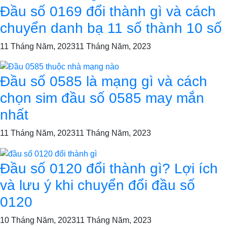
Đầu số 0169 đổi thành gì và cách
chuyển danh bạ 11 số thành 10 số
11 Tháng Năm, 2023
11 Tháng Năm, 2023
Đầu số 0585 là mạng gì và cách
chọn sim đầu số 0585 may mắn
nhất
11 Tháng Năm, 2023
11 Tháng Năm, 2023
Đầu số 0120 đổi thành gì? Lợi ích
và lưu ý khi chuyển đổi đầu số
0120
10 Tháng Năm, 2023
11 Tháng Năm, 2023