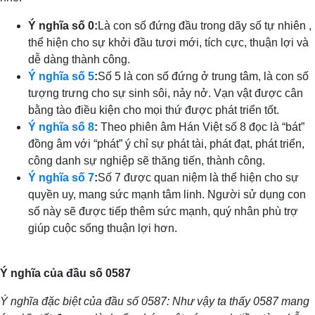
Ý nghĩa số 0:
Là con số đứng đầu trong dãy số tự nhiên ,
thể hiện cho sự khởi đầu tươi mới, tích cực, thuận lợi và
dễ dàng thành công.
Ý nghĩa số 5
:
Số 5 là con số đứng ở trung tâm, là con số
tượng trưng cho sự sinh sôi, nảy nở. Vạn vật được cân
bằng tào điều kiện cho mọi thứ được phát triển tốt.
Ý nghĩa số 8
:
Theo phiên âm Hán Việt số 8 đọc là “bát”
đồng âm với “phát” ý chỉ sự phát tài, phát đạt, phát triển,
công danh sự nghiệp sẽ thăng tiến, thành công.
Ý nghĩa số 7
:
Số 7 được quan niệm là thể hiện cho sự
quyền uy, mang sức mạnh tâm linh. Người sử dụng con
số này sẽ được tiếp thêm sức mạnh, quý nhân phù trợ
giúp cuộc sống thuận lợi hơn.
Ý nghĩa của đầu số 0587
Ý nghĩa đặc biệt của đầu số 0587: Như vậy ta thấy 0587 mang