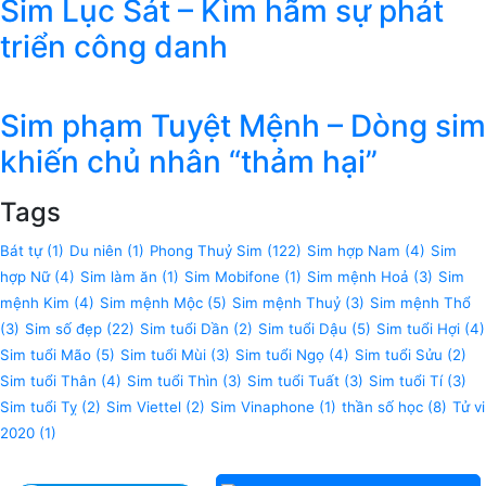
Sim Lục Sát – Kìm hãm sự phát
triển công danh
Sim phạm Tuyệt Mệnh – Dòng sim
khiến chủ nhân “thảm hại”
Tags
Bát tự
(1)
Du niên
(1)
Phong Thuỷ Sim
(122)
Sim hợp Nam
(4)
Sim
hợp Nữ
(4)
Sim làm ăn
(1)
Sim Mobifone
(1)
Sim mệnh Hoả
(3)
Sim
mệnh Kim
(4)
Sim mệnh Mộc
(5)
Sim mệnh Thuỷ
(3)
Sim mệnh Thổ
(3)
Sim số đẹp
(22)
Sim tuổi Dần
(2)
Sim tuổi Dậu
(5)
Sim tuổi Hợi
(4)
Sim tuổi Mão
(5)
Sim tuổi Mùi
(3)
Sim tuổi Ngọ
(4)
Sim tuổi Sửu
(2)
Sim tuổi Thân
(4)
Sim tuổi Thìn
(3)
Sim tuổi Tuất
(3)
Sim tuổi Tí
(3)
Sim tuổi Tỵ
(2)
Sim Viettel
(2)
Sim Vinaphone
(1)
thần số học
(8)
Tử vi
2020
(1)