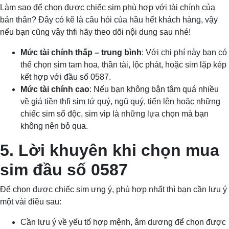
Làm sao để chọn được chiếc sim phù hợp với tài chính của
bản thân? Đây có kẽ là câu hỏi của hầu hết khách hàng, vậy
nếu bạn cũng vậy thfi hãy theo dõi nội dung sau nhé!
Mức tài chính thấp – trung bình
: Với chi phí này bạn có
thể chọn sim tam hoa, thần tài, lộc phát, hoặc sim lặp kép
kết hợp với đầu số 0587.
Mức tài chính cao
: Nếu bạn không bận tâm quá nhiều
về giá tiền thfi sim tứ quý, ngũ quý, tiến lên hoặc những
chiếc sim số độc, sim vip là những lựa chọn mà bạn
không nên bỏ qua.
5. Lời khuyên khi chọn mua
sim đầu số 0587
Để chọn được chiếc sim ưng ý, phù hợp nhất thì bạn cần lưu ý
một vài điều sau:
Cần lưu ý về yếu tố hợp mệnh, âm dương để chọn được