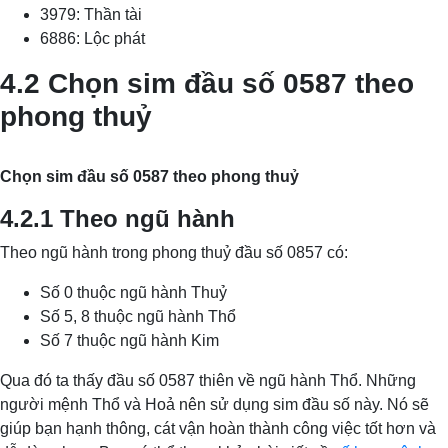
3979: Thần tài
6886: Lộc phát
4.2 Chọn sim đầu số 0587 theo
phong thuỷ
Chọn sim đầu số 0587 theo phong thuỷ
4.2.1 Theo ngũ hành
Theo ngũ hành trong phong thuỷ đầu số 0857 có:
Số 0 thuộc ngũ hành Thuỷ
Số 5, 8 thuộc ngũ hành Thổ
Số 7 thuộc ngũ hành Kim
Qua đó ta thấy đầu số 0587 thiên về ngũ hành Thổ. Những
người mệnh Thổ và Hoả nên sử dụng sim đầu số này. Nó sẽ
giúp bạn hạnh thông, cát vận hoàn thành công việc tốt hơn và