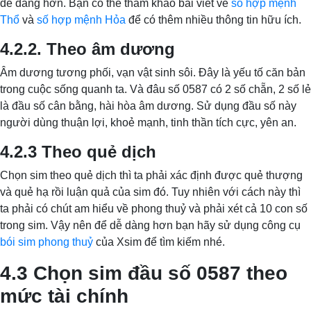
dễ dàng hơn. Bạn có thể tham khảo bài viết về
số hợp mệnh
Thổ
và
số hợp mệnh Hỏa
để có thêm nhiều thông tin hữu ích.
4.2.2. Theo âm dương
Âm dương tương phối, vạn vật sinh sôi. Đây là yếu tố căn bản
trong cuộc sống quanh ta. Và đâu số 0587 có 2 số chẵn, 2 số lẻ
là đầu số cân bằng, hài hòa âm dương. Sử dụng đầu số này
người dùng thuận lợi, khoẻ mạnh, tinh thần tích cực, yên an.
4.2.3 Theo quẻ dịch
Chọn sim theo quẻ dịch thì ta phải xác định được quẻ thượng
và quẻ hạ rồi luận quả của sim đó. Tuy nhiên với cách này thì
ta phải có chút am hiểu về phong thuỷ và phải xét cả 10 con số
trong sim. Vậy nên để dễ dàng hơn bạn hãy sử dụng công cụ
bói sim phong thuỷ
của Xsim để tìm kiếm nhé.
4.3 Chọn sim đầu số 0587 theo
mức tài chính