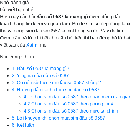
Nhớ đánh giá
bài viết bạn nhé
Hiện nay câu hỏi
đầu số 0587 là mạng gì
được đông đảo
khách hàng tìm kiếm và quan tâm. Bởi lẽ sim số đẹp đang là xu
thế và dòng sim đầu số 0587 là một trong số đó. Vậy để tìm
được câu trả lời chi tiết cho câu hỏi trên thì bạn đừng bỏ lỡ bài
viết sau của
Xsim
nhé!
Nội Dung Chính
1. Đầu số 0587 là mạng gì?
2. Ý nghĩa của đầu số 0587
3. Có nên sở hữu sim đầu số 0587 không?
4. Hướng dẫn cách chọn sim đầu số 0587
4.1 Chọn sim đầu số 0587 theo quan niệm dân gian
4.2 Chọn sim đầu số 0587 theo phong thuỷ
4.3 Chọn sim đầu số 0587 theo mức tài chính
5. Lời khuyên khi chọn mua sim đầu số 0587
6. Kết luận