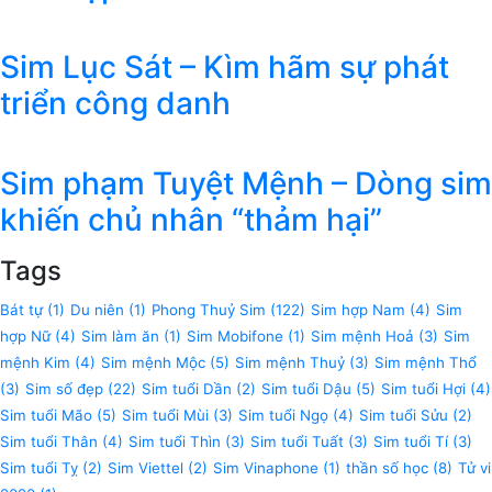
Sim Lục Sát – Kìm hãm sự phát
triển công danh
Sim phạm Tuyệt Mệnh – Dòng sim
khiến chủ nhân “thảm hại”
Tags
Bát tự
(1)
Du niên
(1)
Phong Thuỷ Sim
(122)
Sim hợp Nam
(4)
Sim
hợp Nữ
(4)
Sim làm ăn
(1)
Sim Mobifone
(1)
Sim mệnh Hoả
(3)
Sim
mệnh Kim
(4)
Sim mệnh Mộc
(5)
Sim mệnh Thuỷ
(3)
Sim mệnh Thổ
(3)
Sim số đẹp
(22)
Sim tuổi Dần
(2)
Sim tuổi Dậu
(5)
Sim tuổi Hợi
(4)
Sim tuổi Mão
(5)
Sim tuổi Mùi
(3)
Sim tuổi Ngọ
(4)
Sim tuổi Sửu
(2)
Sim tuổi Thân
(4)
Sim tuổi Thìn
(3)
Sim tuổi Tuất
(3)
Sim tuổi Tí
(3)
Sim tuổi Tỵ
(2)
Sim Viettel
(2)
Sim Vinaphone
(1)
thần số học
(8)
Tử vi