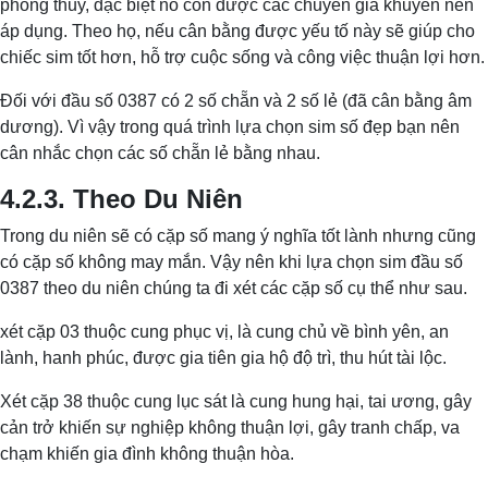
phong thủy, đặc biệt nó còn được các chuyên gia khuyên nên
áp dụng. Theo họ, nếu cân bằng được yếu tố này sẽ giúp cho
chiếc sim tốt hơn, hỗ trợ cuộc sống và công việc thuận lợi hơn.
Đối với đầu số 0387 có 2 số chẵn và 2 số lẻ (đã cân bằng âm
dương). Vì vậy trong quá trình lựa chọn sim số đẹp bạn nên
cân nhắc chọn các số chẵn lẻ bằng nhau.
4.2.3. Theo Du Niên
Trong du niên sẽ có cặp số mang ý nghĩa tốt lành nhưng cũng
có cặp số không may mắn. Vậy nên khi lựa chọn sim đầu số
0387 theo du niên chúng ta đi xét các cặp số cụ thể như sau.
xét cặp 03 thuộc cung phục vị, là cung chủ về bình yên, an
lành, hanh phúc, được gia tiên gia hộ độ trì, thu hút tài lộc.
Xét cặp 38 thuộc cung lục sát là cung hung hại, tai ương, gây
cản trở khiến sự nghiệp không thuận lợi, gây tranh chấp, va
chạm khiến gia đình không thuận hòa.