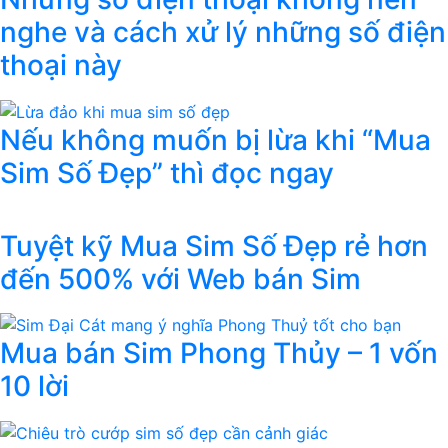
nghe và cách xử lý những số điện
thoại này
Nếu không muốn bị lừa khi “Mua
Sim Số Đẹp” thì đọc ngay
Tuyệt kỹ Mua Sim Số Đẹp rẻ hơn
đến 500% với Web bán Sim
Mua bán Sim Phong Thủy – 1 vốn
10 lời