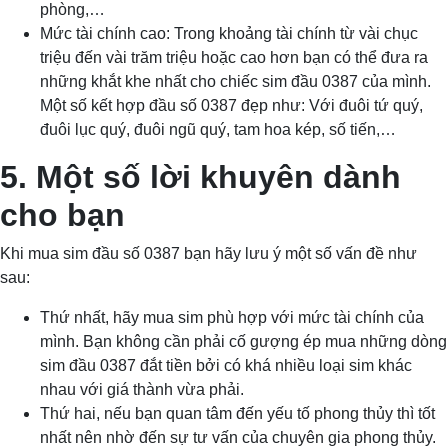
phòng,…
Mức tài chính cao: Trong khoảng tài chính từ vài chục
triệu đến vài trăm triệu hoặc cao hơn bạn có thể đưa ra
những khắt khe nhất cho chiếc sim đầu 0387 của mình.
Một số kết hợp đầu số 0387 đẹp như: Với đuôi tứ quý,
đuôi lục quý, đuôi ngũ quý, tam hoa kép, số tiến,…
5. Một số lời khuyên dành
cho bạn
Khi mua sim đầu số 0387 bạn hãy lưu ý một số vấn đề như
sau:
Thứ nhất, hãy mua sim phù hợp với mức tài chính của
mình. Bạn không cần phải cố gượng ép mua những dòng
sim đầu 0387 đắt tiền bởi có khá nhiều loại sim khác
nhau với giá thành vừa phải.
Thứ hai, nếu bạn quan tâm đến yếu tố phong thủy thì tốt
nhất nên nhờ đến sự tư vấn của chuyên gia phong thủy.