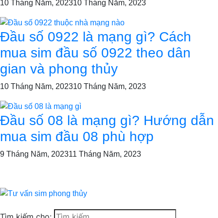
10 Tháng Năm, 2023
10 Tháng Năm, 2023
Đầu số 0922 là mạng gì? Cách
mua sim đầu số 0922 theo dân
gian và phong thủy
10 Tháng Năm, 2023
10 Tháng Năm, 2023
Đầu số 08 là mạng gì? Hướng dẫn
mua sim đầu 08 phù hợp
9 Tháng Năm, 2023
11 Tháng Năm, 2023
Tìm kiếm cho: