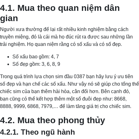
4.1. Mua theo quan niệm dân
gian
Người xưa thường để lại rất nhiều kinh nghiệm bằng cách
truyền miệng, đó là cái mà họ đúc rút ra được sau những lần
trải nghiệm. Họ quan niệm rằng có số xấu và có số đẹp.
Số xấu bao gồm: 4, 7
Số đẹp gồm: 3, 6, 8, 9
Trong quá trình lựa chọn sim đầu 0387 bạn hãy lưu ý ưu tiên
số đẹp và hạn chế các số xấu. Như vậy nó sẽ giúp cho tổng thể
chiếc sim của bạn thêm hài hòa, cân đối hơn. Bên cạnh đó,
bạn cũng có thể kết hợp thêm một số đuôi đẹp như: 8668,
8888, 9999, 6868, 7979,… để làm tăng giá trị cho chiếc sim.
4.2. Mua theo phong thủy
4.2.1. Theo ngũ hành