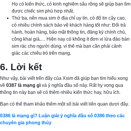
Họ có kiến thức, có kinh nghiệm sâu rộng sẽ giúp bạn tìm
được chiếc sim phù hợp nhất.
Thứ ba, nên mua sim ở địa chỉ uy tín, có độ tin cậy cao,
có nhiều chính sách bảo vệ khách hàng tốt như: Đổi trả
hành, hoàn hàng, bảo mật thông tin, đăng ký chính chủ,
công khai giá,… Hiện nay có không ít đơn vị lừa đảo bán
sim rác cho người dùng, vì thế mà bạn cần phải cảnh
giác các chiêu trò trên mạng.
6. Lời kết
Như vậy, bài viết trên đây của Xsim đã giúp bạn tìm hiểu xong
về
0387 là mạng gì
và ý nghĩa đầu số này. Rất hy vọng qua
thông tin này bạn sẽ có thêm nhiều kiến thức hay, hữu ích.
Bạn có thể tham khảo thêm một số bài viết liên quan dươi đây.
0386 là mạng gì? Luận giải ý nghĩa đầu số 0386 theo các
chuyên gia phong thủy