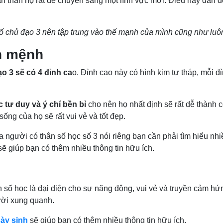
bản thân họ rất dễ chuyển sang một lĩnh vực mới. Điều này dẫn 
ố chủ đạo 3 nên tập trung vào thế mạnh của mình cũng như luôn 
nh mệnh
o 3 sẽ có 4 đỉnh ca
o. Đỉnh cao này có hình kim tự tháp, mỗi 
tư duy và ý chí bền bỉ
cho nên họ nhất định sẽ rất dễ thành c
ống của họ sẽ rất vui vẻ và tốt đẹp.
gười có thân số học số 3 nói riêng bạn cần phải tìm hiểu nhiề
ẽ giúp bạn có thêm nhiều thông tin hữu ích.
n số học là đại diện cho sự năng động, vui vẻ và truyền cảm hứ
gười xung quanh.
gày sinh
sẽ giúp bạn có thêm nhiều thông tin hữu ích.