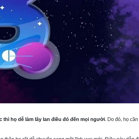
c thì họ dễ làm lây lan điều đó đến mọi người
. Do đó, họ cần