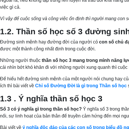
Ngoài ra, nếu không tập trung rèn luyện và trau dồi khả năng 
việc gì cả.
Vì vậy để cuộc sống và công việc ổn định thì người mang con s
1.2. Thần số học số 3 đường si
Đường sinh mệnh hay đường đời của người có
con số chủ đạ
được một thành công nhất định trong cuộc đời.
Những người thuộc
thần số học 3 mang trong mình năng lực 
cái nhìn bớt khó khăn đi với những người xung quanh thì cuộc s
Để hiểu hết đường sinh mệnh của một người nói chung hay của n
ích thì bài viết về
Chỉ số Đường Đời là gì trong Thần số học
s
1.3 . Ý nghĩa thần số học 3
Số 3 có ý nghĩa gì trong thần số học?
Ý nghĩa số 3 trong thầ
nối, sự linh hoạt của bản thân để truyền cảm hứng đến mọi n
Bài viết về
ý nghĩa độc đáo của các con số trong biểu đồ n