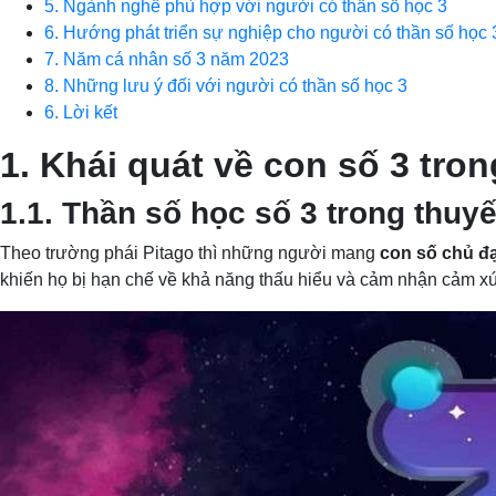
5. Ngành nghề phù hợp với người có thần số học 3
6. Hướng phát triển sự nghiệp cho người có thần số học 
7. Năm cá nhân số 3 năm 2023
8. Những lưu ý đối với người có thần số học 3
6. Lời kết
1. Khái quát về con số 3 tro
1.1. Thần số học số 3 trong thuyế
Theo trường phái Pitago thì những người mang
con số chủ đạo
khiến họ bị hạn chế về khả năng thấu hiểu và cảm nhận cảm x