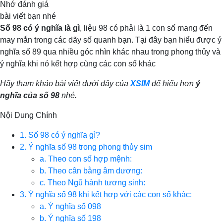
Nhớ đánh giá
bài viết bạn nhé
Số 98 có ý nghĩa là gì
, liệu 98 có phải là 1 con số mang đến
may mắn trong các dãy số quanh bạn. Tại đây bạn hiểu được ý
nghĩa số 89 qua nhiều góc nhìn khác nhau trong phong thủy và
ý nghĩa khi nó kết hợp cùng các con số khác
Hãy tham khảo bài viết dưới đây của
XSIM
để hiểu hơn
ý
nghĩa của số 98
nhé.
Nội Dung Chính
1. Số 98 có ý nghĩa gì?
2. Ý nghĩa số 98 trong phong thủy sim
a. Theo con số hợp mệnh:
b. Theo cân bằng âm dương:
c. Theo Ngũ hành tương sinh:
3. Ý nghĩa số 98 khi kết hợp với các con số khác:
a. Ý nghĩa số 098
b. Ý nghĩa số 198