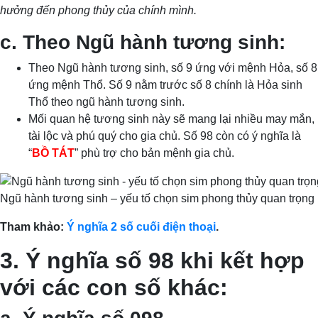
hưởng đến phong thủy của chính mình.
c. Theo Ngũ hành tương sinh:
Theo Ngũ hành tương sinh, số 9 ứng với mệnh Hỏa, số 8
ứng mệnh Thổ. Số 9 nằm trước số 8 chính là Hỏa sinh
Thổ theo ngũ hành tương sinh.
Mối quan hệ tương sinh này sẽ mang lại nhiều may mắn,
tài lộc và phú quý cho gia chủ. Số 98 còn có ý nghĩa là
“
BỒ TÁT
” phù trợ cho bản mệnh gia chủ.
Ngũ hành tương sinh – yếu tố chọn sim phong thủy quan trọng
Tham khảo:
Ý nghĩa 2 số cuối điện thoại
.
3. Ý nghĩa số 98 khi kết hợp
với các con số khác: