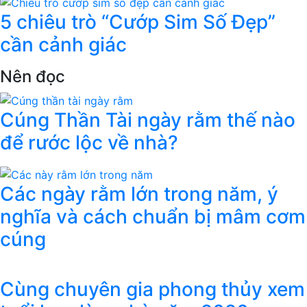
5 chiêu trò “Cướp Sim Số Đẹp”
cần cảnh giác
Nên đọc
Cúng Thần Tài ngày rằm thế nào
để rước lộc về nhà?
Các ngày rằm lớn trong năm, ý
nghĩa và cách chuẩn bị mâm cơm
cúng
Cùng chuyên gia phong thủy xem