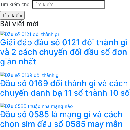
Tìm kiếm cho:
Bài viết mới
Giải đáp đầu số 0121 đổi thành gì
và 2 cách chuyển đổi đầu số đơn
giản nhất
Đầu số 0169 đổi thành gì và cách
chuyển danh bạ 11 số thành 10 số
Đầu số 0585 là mạng gì và cách
chọn sim đầu số 0585 may mắn