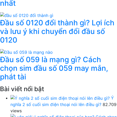
nhất
Đầu số 0120 đổi thành gì? Lợi ích
và lưu ý khi chuyển đổi đầu số
0120
Đầu số 059 là mạng gì? Cách
chọn sim đầu số 059 may mắn,
phát tài
Bài viết nổi bật
Ý
nghĩa 2 số cuối sim điện thoại nói lên điều gì?
82.709
views