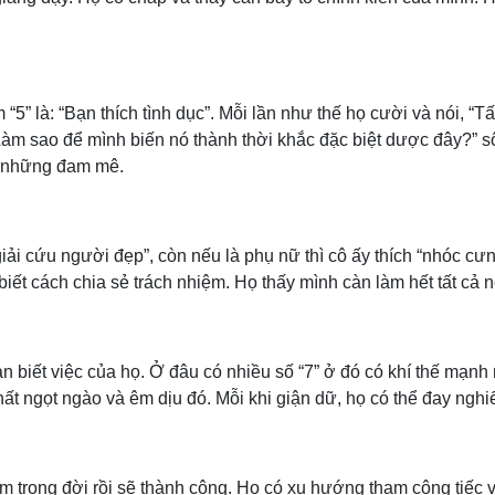
” là: “Bạn thích tình dục”. Mỗi lần như thế họ cười và nói, “Tấ
àm sao để mình biến nó thành thời khắc đặc biệt dược đây?” sô
là những đam mê.
giải cứu người đẹp”, còn nếu là phụ nữ thì cô ấy thích “nhóc cư
 biết cách chia sẻ trách nhiệm. Họ thấy mình càn làm hết tất cả
iết việc của họ. Ở đâu có nhiều số “7” ở đó có khí thế mạnh m
ất ngọt ngào và êm dịu đó. Mỗi khi giận dữ, họ có thể đay nghi
m trong đời rồi sẽ thành công. Họ có xu hướng tham công tiếc vi