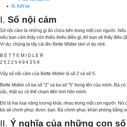
III. Kết lại
I.
Số nội cảm
Số nội cảm là những gì ẩn chứa bên trong một con người. Nếu nh
nếu bạn cảm thấy còn thiếu thiếu điều gì, thì bạn sẽ thấy điều 
Ví dụ: chúng ta lấy cái tên Bette Midler làm ví dụ nhé.
B E T T E M I D L E R
2 5 2 2 5 4 9 4 3 5 9
Vậy số nội cảm của Bette Midler là số 2 và số 5.
Bette Midler có ba số “2” và ba số “5” trong tên của mình. Bà có
sắc, thật sự có thể chạm đến linh hồn mình.
Đó là hai loại năng lượng khác nhau trong một con người. Nó có
bà sẽ chinh phục được bạn. Bà chinh phục khán phòng bằng sự 
II.
Ý nghĩa của những con số