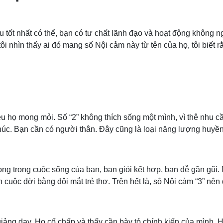
tốt nhất có thể, bạn có tư chất lãnh đạo và hoạt động không ngừ
 tôi nhìn thấy ai đó mang số Nội cảm này từ tên của họ, tôi biết
ều họ mong mỏi. Số “2” không thích sống một mình, vì thê nhu cầ
úc. Bạn cần có người thân. Đây cũng là loại năng lượng huyền
rọng trong cuộc sống của bạn, bạn giỏi kết hợp, bạn dễ gần gũi
 cuộc đời bằng đôi mắt trẻ thơ. Trên hết là, sô Nội cảm “3” nên 
c giảng dạy. Họ cố chấp và thấy cần bày tỏ chính kiến của mình