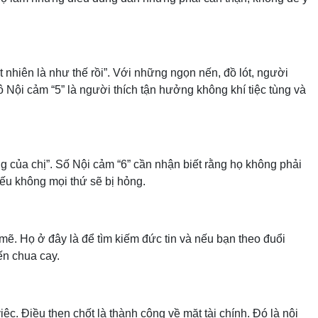
t nhiên là như thế rồi”. Với những ngọn nến, đồ lót, người
 Nội cảm “5” là người thích tận hưởng không khí tiệc tùng và
ng của chị”. Số Nội cảm “6” cần nhận biết rằng họ không phải
 nếu không mọi thứ sẽ bị hỏng.
ẽ. Họ ở đây là để tìm kiếm đức tin và nếu bạn theo đuổi
ến chua cay.
ệc. Điều then chốt là thành công về mặt tài chính. Đó là nội