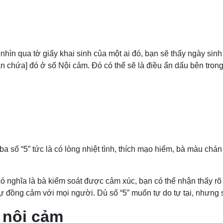
ìn qua tờ giấy khai sinh của một ai đó, bạn sẽ thấy ngày sinh c
[ẩn chứa] đó ở số Nội cảm. Đó có thể sẽ là điều ẩn dấu bên trong
 ba số “5” tức là có lòng nhiệt tình, thích mạo hiểm, bà màu chán
 nghĩa là bà kiểm soát được cảm xúc, bạn có thể nhận thấy rõ đi
đồng cảm với mọi người. Dù số “5” muốn tự do tự tại, nhưng số
 nội cảm