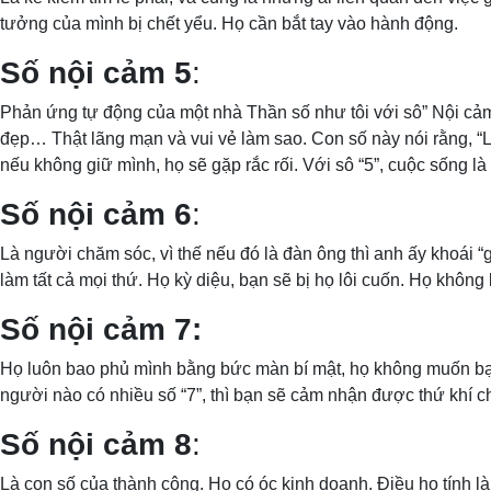
tưởng của mình bị chết yểu. Họ cần bắt tay vào hành động.
Số nội cảm 5
:
Phản ứng tự động của một nhà Thần số như tôi với sô” Nội cảm “5
đẹp… Thật lãng mạn và vui vẻ làm sao. Con số này nói rằng, “L
nếu không giữ mình, họ sẽ gặp rắc rối. Với sô “5”, cuộc sống 
Số nội cảm 6
:
Là người chăm sóc, vì thế nếu đó là đàn ông thì anh ấy khoái “
làm tất cả mọi thứ. Họ kỳ diệu, bạn sẽ bị họ lôi cuốn. Họ không
Số nội cảm 7:
Họ luôn bao phủ mình bằng bức màn bí mật, họ không muốn bạn b
người nào có nhiều số “7”, thì bạn sẽ cảm nhận được thứ khí ch
Số nội cảm 8
:
Là con số của thành công. Họ có óc kinh doanh. Điều họ tính là