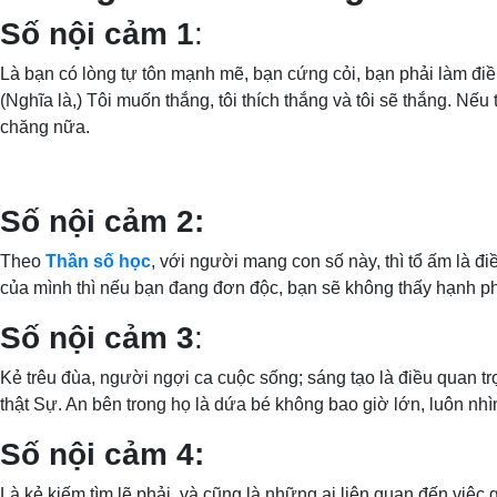
Số nội cảm 1
:
Là bạn có lòng tự tôn mạnh mẽ, bạn cứng cỏi, bạn phải làm điều 
(Nghĩa là,) Tôi muốn thắng, tôi thích thắng và tôi sẽ thắng. Nếu
chăng nữa.
Số nội cảm 2:
Theo
Thần số học
, với người mang con số này, thì tổ ấm là đi
của mình thì nếu bạn đang đơn độc, bạn sẽ không thấy hạnh ph
Số nội cảm 3
:
Kẻ trêu đùa, người ngợi ca cuộc sống; sáng tạo là điều quan t
thật Sự. An bên trong họ là dứa bé không bao giờ lớn, luôn nhìn
Số nội cảm 4:
Là kẻ kiếm tìm lẽ phải, và cũng là những ai liên quan đến việ