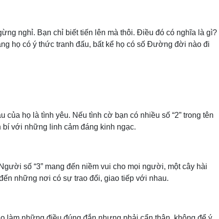
ng nghỉ. Bạn chỉ biết tiến lên mà thôi. Điều đó có nghĩa là gì?
 rằng họ có ý thức tranh đấu, bất kể họ có số Đường đời nào đi
u của họ là tình yêu. Nếu tình cờ bạn có nhiều số “2” trong tên
 bí với những linh cảm đáng kinh ngạc.
. Người số “3” mang đến niềm vui cho mọi người, một cây hài
đến những nơi có sự trao đổi, giao tiếp với nhau.
. Họ làm những điều đúng đắn nhưng phải cẩn thận, không để ý