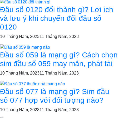
Đầu số 0120 đổi thành gì? Lợi ích
và lưu ý khi chuyển đổi đầu số
0120
10 Tháng Năm, 2023
11 Tháng Năm, 2023
Đầu số 059 là mạng gì? Cách chọn
sim đầu số 059 may mắn, phát tài
10 Tháng Năm, 2023
11 Tháng Năm, 2023
Đầu số 077 là mạng gì? Sim đầu
số 077 hợp với đối tượng nào?
10 Tháng Năm, 2023
11 Tháng Năm, 2023