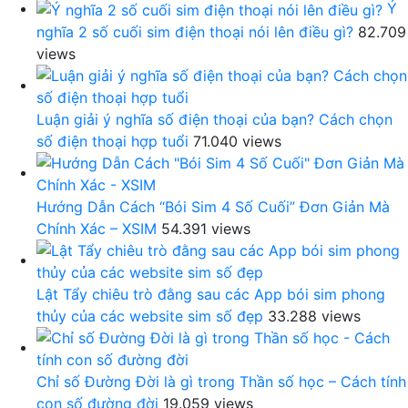
Ý
nghĩa 2 số cuối sim điện thoại nói lên điều gì?
82.709
views
Luận giải ý nghĩa số điện thoại của bạn? Cách chọn
số điện thoại hợp tuổi
71.040 views
Hướng Dẫn Cách “Bói Sim 4 Số Cuối” Đơn Giản Mà
Chính Xác – XSIM
54.391 views
Lật Tẩy chiêu trò đằng sau các App bói sim phong
thủy của các website sim số đẹp
33.288 views
Chỉ số Đường Đời là gì trong Thần số học – Cách tính
con số đường đời
19.059 views