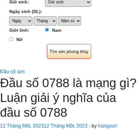
Giờ sinh:
Ngày sinh (DL):
Giới tính:
Nam
Nữ
Đầu số sim
Đầu số 0788 là mạng gì?
Luận giải ý nghĩa của
đầu số 0788
12 Tháng Một, 2023
12 Tháng Một, 2023
-
by
hangsuri