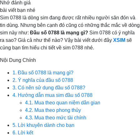
Nhớ đánh giá
bài viết bạn nhé
Sim 0788 là dòng sim đang được rất nhiều người săn đón và
tin dùng. Nhưng bên cạnh đó cũng có những thắc mắc về dòng
sim này như:
Đầu số 0788 là mạng gì?
Sim 0788 có ý nghĩa
ra sao? Giá cả như thế nào? Vậy bài viết dưới đây
XSIM
sẽ
cùng bạn tìm hiểu chi tiết về sim 0788 nhé.
Nội Dung Chính
1. Đầu số 0788 là mạng gì?
2. Ý nghĩa của đầu số 0788
3. Có nên sử dụng đầu số 0788?
4. Hướng dẫn mua sim đầu số 0788
4.1. Mua theo quan niệm dân gian
4.2. Mua theo phong thủy
4.3. Mua theo mức tài chính
5. Lời khuyên dành cho bạn
6. Lời kết