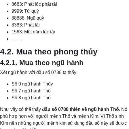
8683: Phát lộc phát tài
9999: Tứ quý
88888: Ngũ quý
8383: Phát tài
1563: Một năm lộc tài
…….
4.2. Mua theo phong thủy
4.2.1. Mua theo ngũ hành
Xét ngũ hành với đầu số 0788 ta thấy:
Số 0 ngũ hành Thủy
Số 7 ngũ hành Thổ
Số 8 ngũ hành Thổ
Như vậy có thể thấy
đầu số 0788 thiên về ngũ hành Thổ
. Nó
phù hợp hơn với người mệnh Thổ và mệnh Kim. Vì Thổ sinh
Kim nên những người mệnh kim sử dụng đầu số này sẽ được