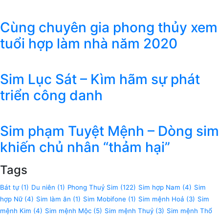
Cùng chuyên gia phong thủy xem
tuổi hợp làm nhà năm 2020
Sim Lục Sát – Kìm hãm sự phát
triển công danh
Sim phạm Tuyệt Mệnh – Dòng sim
khiến chủ nhân “thảm hại”
Tags
Bát tự
(1)
Du niên
(1)
Phong Thuỷ Sim
(122)
Sim hợp Nam
(4)
Sim
hợp Nữ
(4)
Sim làm ăn
(1)
Sim Mobifone
(1)
Sim mệnh Hoả
(3)
Sim
mệnh Kim
(4)
Sim mệnh Mộc
(5)
Sim mệnh Thuỷ
(3)
Sim mệnh Thổ