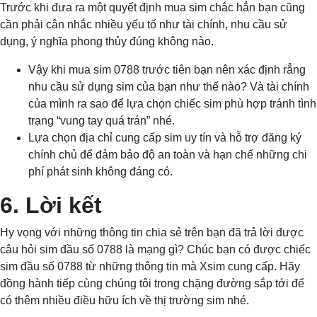
Trước khi đưa ra một quyết định mua sim chắc hẳn bạn cũng
cần phải cân nhắc nhiều yếu tố như tài chính, nhu cầu sử
dụng, ý nghĩa phong thủy đúng không nào.
Vậy khi mua sim 0788 trước tiên bạn nên xác định rẳng
nhu cầu sử dụng sim của bạn như thế nào? Và tài chính
của mình ra sao để lựa chọn chiếc sim phù hợp tránh tình
trạng “vung tay quá trán” nhé.
Lựa chọn địa chỉ cung cấp sim uy tín và hỗ trợ đăng ký
chính chủ để đảm bảo độ an toàn và hạn chế những chi
phí phát sinh không đáng có.
6. Lời kết
Hy vọng với những thông tin chia sẻ trên bạn đã trả lời được
câu hỏi sim đầu số 0788 là mạng gì? Chúc bạn có được chiếc
sim đầu số 0788 từ những thông tin mà Xsim cung cấp. Hãy
đồng hành tiếp cùng chúng tôi trong chặng đường sắp tới để
có thêm nhiều điều hữu ích về thị trường sim nhé.