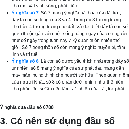
cho mọi vật sinh sống, phát triển.
Ý nghĩa số 7
: Số 7 mang ý nghĩa hài hòa của đất trời,
đây là con số tổng của 3 và 4. Trong đó 3 tượng trưng
cho trời, 4 tượng trưng cho đất. Và đặc biệt đây là con số
quen thuộc gắn với cuộc sống hằng ngày của con người
như số ngày trong tuần hay 7 kỳ quan thiên nhiên thế
giới. Số 7 trong thần số còn mang ý nghĩa huyền bí, tâm
linh và trí tuệ.
Ý nghĩa số 8
: Là con số được yêu thích nhất trong dãy số
tự nhiên, số 8 mang ý nghĩa của sự phát đạt, mang đến
may mắn, hưng thịnh cho người sở hữu. Theo quan niệm
của người Nhật, số 8 có phần dưới phình như thể hiện
cho phúc lộc, sự“ăn nên làm ra”, nhiều của cải, lộc phát.
Ý nghĩa của đầu số 0788
3. Có nên sử dụng đầu số