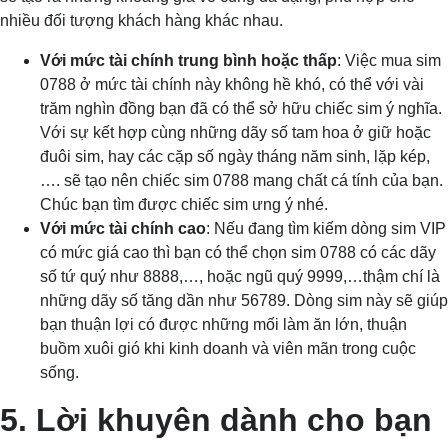
nhiều đối tượng khách hàng khác nhau.
Với mức tài chính trung bình hoặc thấp
: Việc mua sim
0788 ở mức tài chính này không hề khó, có thể với vài
trăm nghìn đồng bạn đã có thể sở hữu chiếc sim ý nghĩa.
Với sự kết hợp cùng những dãy số tam hoa ở giữ hoặc
đuôi sim, hay các cặp số ngày tháng năm sinh, lặp kép,
…. sẽ tạo nên chiếc sim 0788 mang chất cá tính của bạn.
Chúc bạn tìm được chiếc sim ưng ý nhé.
Với mức tài chính cao
: Nếu đang tìm kiếm dòng sim VIP
có mức giá cao thì bạn có thể chọn sim 0788 có các dãy
số tứ quý như 8888,…, hoặc ngũ quý 9999,…thậm chí là
những dãy số tăng dần như 56789. Dòng sim này sẽ giúp
bạn thuận lợi có được những mối làm ăn lớn, thuận
buồm xuôi gió khi kinh doanh và viên mãn trong cuộc
sống.
5. Lời khuyên dành cho bạn