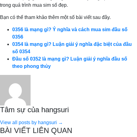
trong quá trình mua sim số đẹp.
Bạn có thể tham khảo thêm một số bài viết sau đây.
0356 là mạng gì? Ý nghĩa và cách mua sim đầu số
0356
0354 là mạng gì? Luận giải ý nghĩa đặc biệt của đầu
số 0354
Đầu số 0352 là mạng gì? Luận giải ý nghĩa đầu số
theo phong thủy
Tâm sự của hangsuri
View all posts by hangsuri →
BÀI VIẾT LIÊN QUAN