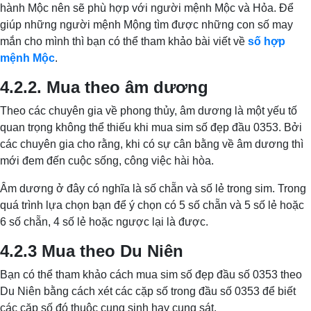
hành Mộc nên sẽ phù hợp với người mệnh Mộc và Hỏa. Để
giúp những người mệnh Mộng tìm được những con số may
mắn cho mình thì bạn có thể tham khảo bài viết về
số hợp
mệnh Mộc
.
4.2.2. Mua theo âm dương
Theo các chuyên gia về phong thủy, âm dương là một yếu tố
quan trọng không thể thiếu khi mua sim số đẹp đầu 0353. Bởi
các chuyên gia cho rằng, khi có sự cân bằng về âm dương thì
mới đem đến cuộc sống, công việc hài hòa.
Âm dương ở đây có nghĩa là số chẵn và số lẻ trong sim. Trong
quá trình lựa chọn bạn để ý chọn có 5 số chẵn và 5 số lẻ hoặc
6 số chẵn, 4 số lẻ hoặc ngược lại là được.
4.2.3 Mua theo Du Niên
Bạn có thể tham khảo cách mua sim số đẹp đầu số 0353 theo
Du Niên bằng cách xét các cặp số trong đầu số 0353 để biết
các cặp số đó thuộc cung sinh hay cung sát.