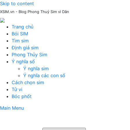
Skip to content
XSIM.vn - Blog Phong Thuỷ Sim vì Dân
Trang chủ
Bói SIM
Tìm sim
Định giá sim
Phong Thủy Sim
Ý nghĩa số
Ý nghĩa sim
Ý nghĩa các con số
Cách chọn sim
Tử vi
Bóc phốt
Main Menu