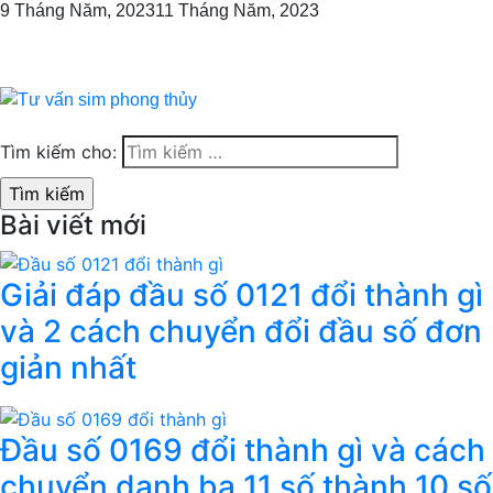
9 Tháng Năm, 2023
11 Tháng Năm, 2023
Tìm kiếm cho:
Bài viết mới
Giải đáp đầu số 0121 đổi thành gì
và 2 cách chuyển đổi đầu số đơn
giản nhất
Đầu số 0169 đổi thành gì và cách
chuyển danh bạ 11 số thành 10 số