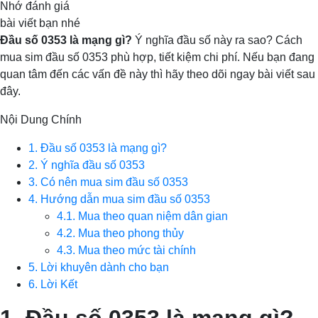
Nhớ đánh giá
bài viết bạn nhé
Đầu số 0353 là mạng gì?
Ý nghĩa đầu số này ra sao? Cách
mua sim đầu số 0353 phù hợp, tiết kiệm chi phí. Nếu bạn đang
quan tâm đến các vấn đề này thì hãy theo dõi ngay bài viết sau
đây.
Nội Dung Chính
1. Đầu số 0353 là mạng gì?
2. Ý nghĩa đầu số 0353
3. Có nên mua sim đầu số 0353
4. Hướng dẫn mua sim đầu số 0353
4.1. Mua theo quan niệm dân gian
4.2. Mua theo phong thủy
4.3. Mua theo mức tài chính
5. Lời khuyên dành cho bạn
6. Lời Kết