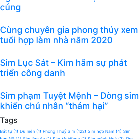
cúng
Cùng chuyên gia phong thủy xem
tuổi hợp làm nhà năm 2020
Sim Lục Sát – Kìm hãm sự phát
triển công danh
Sim phạm Tuyệt Mệnh – Dòng sim
khiến chủ nhân “thảm hại”
Tags
Bát tự
(1)
Du niên
(1)
Phong Thuỷ Sim
(122)
Sim hợp Nam
(4)
Sim
hợp Nữ
(4)
Sim làm ăn
(1)
Sim Mobifone
(1)
Sim mệnh Hoả
(3)
Sim