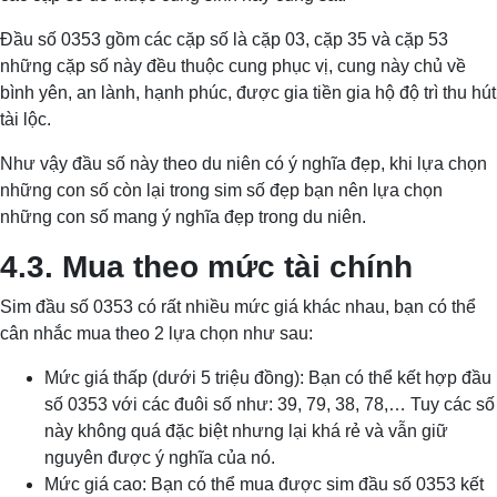
Đầu số 0353 gồm các cặp số là cặp 03, cặp 35 và cặp 53
những cặp số này đều thuộc cung phục vị, cung này chủ về
bình yên, an lành, hạnh phúc, được gia tiền gia hộ độ trì thu hút
tài lộc.
Như vậy đầu số này theo du niên có ý nghĩa đẹp, khi lựa chọn
những con số còn lại trong sim số đẹp bạn nên lựa chọn
những con số mang ý nghĩa đẹp trong du niên.
4.3. Mua theo mức tài chính
Sim đầu số 0353 có rất nhiều mức giá khác nhau, bạn có thể
cân nhắc mua theo 2 lựa chọn như sau:
Mức giá thấp (dưới 5 triệu đồng): Bạn có thể kết hợp đầu
số 0353 với các đuôi số như: 39, 79, 38, 78,… Tuy các số
này không quá đặc biệt nhưng lại khá rẻ và vẫn giữ
nguyên được ý nghĩa của nó.
Mức giá cao: Bạn có thể mua được sim đầu số 0353 kết