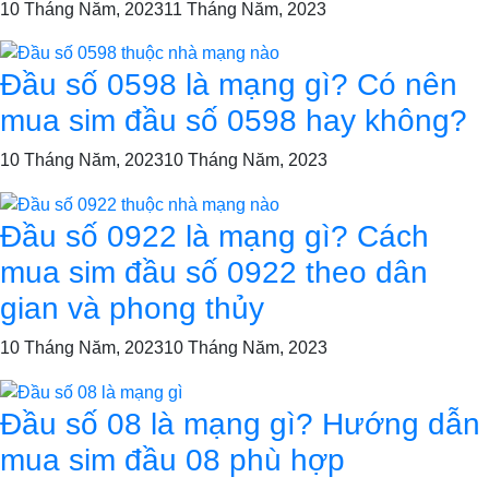
10 Tháng Năm, 2023
11 Tháng Năm, 2023
Đầu số 0598 là mạng gì? Có nên
mua sim đầu số 0598 hay không?
10 Tháng Năm, 2023
10 Tháng Năm, 2023
Đầu số 0922 là mạng gì? Cách
mua sim đầu số 0922 theo dân
gian và phong thủy
10 Tháng Năm, 2023
10 Tháng Năm, 2023
Đầu số 08 là mạng gì? Hướng dẫn
mua sim đầu 08 phù hợp