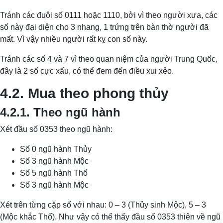
Tránh các đuôi số 0111 hoặc 1110, bởi vì theo người xưa, các
số này đại diện cho 3 nhang, 1 trứng trên bàn thờ người đã
mất. Vì vậy nhiều người rất kỵ con số này.
Tránh các số 4 và 7 vì theo quan niệm của người Trung Quốc,
đây là 2 số cực xấu, có thể đem đến điều xui xẻo.
4.2. Mua theo phong thủy
4.2.1. Theo ngũ hành
Xét đầu số 0353 theo ngũ hành:
Số 0 ngũ hành Thủy
Số 3 ngũ hành Mộc
Số 5 ngũ hành Thổ
Số 3 ngũ hành Mộc
Xét trên từng cặp số với nhau: 0 – 3 (Thủy sinh Mộc), 5 – 3
(Mộc khắc Thổ). Như vậy có thể thấy đầu số 0353 thiên về ngũ