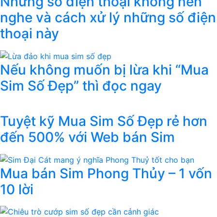
Những số điện thoại không nên
nghe và cách xử lý những số điện
thoại này
Nếu không muốn bị lừa khi “Mua
Sim Số Đẹp” thì đọc ngay
Tuyệt kỹ Mua Sim Số Đẹp rẻ hơn
đến 500% với Web bán Sim
Mua bán Sim Phong Thủy – 1 vốn
10 lời