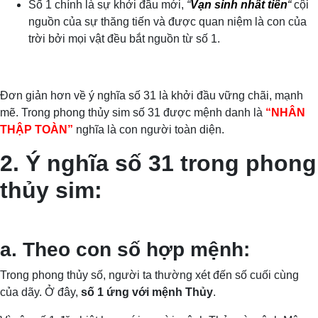
Số 1 chính là sự khởi đầu mới,
“
Vạn sinh nhất tiến
“
cội
nguồn của sự thăng tiến và được quan niệm là con của
trời bởi mọi vật đều bắt nguồn từ số 1.
Đơn giản hơn về ý nghĩa số 31 là khởi đầu vững chãi, mạnh
mẽ. Trong phong thủy sim số 31 được mệnh danh là
“NHÂN
THẬP TOÀN”
nghĩa là con người toàn diện.
2. Ý nghĩa số 31 trong phong
thủy sim:
a. Theo con số hợp mệnh:
Trong phong thủy số, người ta thường xét đến số cuối cùng
của dãy. Ở đây,
số 1 ứng với mệnh Thủy
.