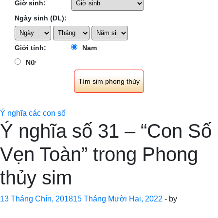
Giờ sinh:
Ngày sinh (DL):
Giới tính:
Nam
Nữ
Ý nghĩa các con số
Ý nghĩa số 31 – “Con Số
Vẹn Toàn” trong Phong
thủy sim
13 Tháng Chín, 2018
15 Tháng Mười Hai, 2022
-
by