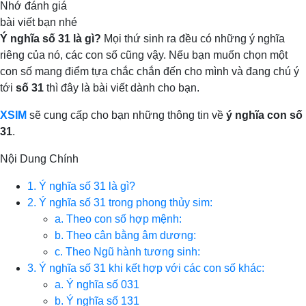
Nhớ đánh giá
bài viết bạn nhé
Ý nghĩa số 31 là gì?
Mọi thứ sinh ra đều có những ý nghĩa
riêng của nó, các con số cũng vậy. Nếu bạn muốn chọn một
con số mang điểm tựa chắc chắn đến cho mình và đang chú ý
tới
số 31
thì đây là bài viết dành cho bạn.
XSIM
sẽ cung cấp cho bạn những thông tin về
ý nghĩa con số
31
.
Nội Dung Chính
1. Ý nghĩa số 31 là gì?
2. Ý nghĩa số 31 trong phong thủy sim:
a. Theo con số hợp mệnh:
b. Theo cân bằng âm dương:
c. Theo Ngũ hành tương sinh:
3. Ý nghĩa số 31 khi kết hợp với các con số khác:
a. Ý nghĩa số 031
b. Ý nghĩa số 131