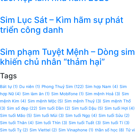
Sim Lục Sát – Kìm hãm sự phát
triển công danh
Sim phạm Tuyệt Mệnh – Dòng sim
khiến chủ nhân “thảm hại”
Tags
Bát tự
(1)
Du niên
(1)
Phong Thuỷ Sim
(122)
Sim hợp Nam
(4)
Sim
hợp Nữ
(4)
Sim làm ăn
(1)
Sim Mobifone
(1)
Sim mệnh Hoả
(3)
Sim
mệnh Kim
(4)
Sim mệnh Mộc
(5)
Sim mệnh Thuỷ
(3)
Sim mệnh Thổ
(3)
Sim số đẹp
(22)
Sim tuổi Dần
(2)
Sim tuổi Dậu
(5)
Sim tuổi Hợi
(4)
Sim tuổi Mão
(5)
Sim tuổi Mùi
(3)
Sim tuổi Ngọ
(4)
Sim tuổi Sửu
(2)
Sim tuổi Thân
(4)
Sim tuổi Thìn
(3)
Sim tuổi Tuất
(3)
Sim tuổi Tí
(3)
Sim tuổi Tỵ
(2)
Sim Viettel
(2)
Sim Vinaphone
(1)
thần số học
(8)
Tử vi