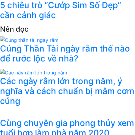
5 chiêu trò “Cướp Sim Số Đẹp”
cần cảnh giác
Nên đọc
Cúng Thần Tài ngày rằm thế nào
để rước lộc về nhà?
Các ngày rằm lớn trong năm, ý
nghĩa và cách chuẩn bị mâm cơm
cúng
Cùng chuyên gia phong thủy xem
tuổi hợp làm nhà năm 2020