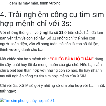
đem lại may mắn, thịnh vượng.
4. Trải nghiệm công cụ tìm sim
hợp mệnh chỉ với 3s:
Với những thông tin về
ý nghĩa số 31
ở trên chắc hẳn đã làm
bạn yên tâm về con số này. Số 31 không chỉ thể hiện con
người toàn diện, văn võ song toàn mà còn là con số tài lộc,
thịnh vượng dành cho bạn.
Một chiếc sim hợp mệnh như
“CHIẾC BÙA HỘ THÂN”
đáng
tin cậy, phát huy tối đa mong muốn của gia chủ. Nếu bạn vẫn
chưa biết bản thân hợp với những con số nào, thì hãy nhanh
tay trải nghiệp công cụ tìm sim hợp mệnh của XSIM.
Chỉ với 3s, XSIM sẽ gợi ý những số sim phù hợp với bạn nhất,
thử ngay: