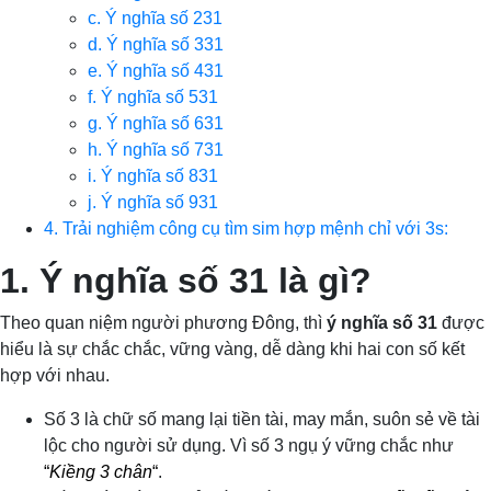
c. Ý nghĩa số 231
d. Ý nghĩa số 331
e. Ý nghĩa số 431
f. Ý nghĩa số 531
g. Ý nghĩa số 631
h. Ý nghĩa số 731
i. Ý nghĩa số 831
j. Ý nghĩa số 931
4. Trải nghiệm công cụ tìm sim hợp mệnh chỉ với 3s:
1. Ý nghĩa số 31 là gì?
Theo quan niệm người phương Đông, thì
ý nghĩa số 31
được
hiểu là sự chắc chắc, vững vàng, dễ dàng khi hai con số kết
hợp với nhau.
Số 3 là chữ số mang lại tiền tài, may mắn, suôn sẻ về tài
lộc cho người sử dụng. Vì số 3 ngụ ý vững chắc như
“
Kiềng 3 chân
“
.