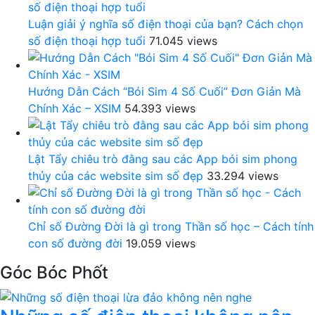
Luận giải ý nghĩa số điện thoại của bạn? Cách chọn
số điện thoại hợp tuổi
71.045 views
Hướng Dẫn Cách “Bói Sim 4 Số Cuối” Đơn Giản Mà
Chính Xác – XSIM
54.393 views
Lật Tẩy chiêu trò đằng sau các App bói sim phong
thủy của các website sim số đẹp
33.294 views
Chỉ số Đường Đời là gì trong Thần số học – Cách tính
con số đường đời
19.059 views
Góc Bóc Phốt