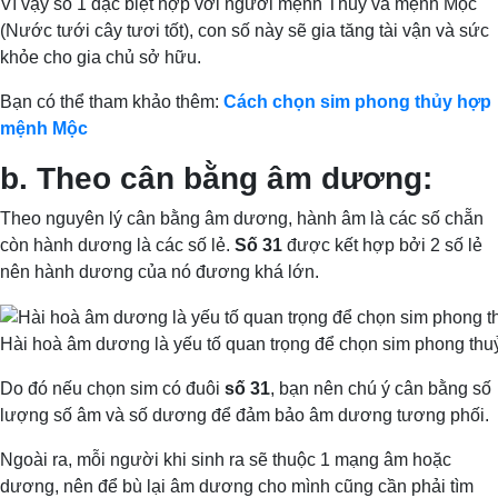
Vì vậy số 1 đặc biệt hợp với người mệnh Thủy và mệnh Mộc
(Nước tưới cây tươi tốt), con số này sẽ gia tăng tài vận và sức
khỏe cho gia chủ sở hữu.
Bạn có thể tham khảo thêm:
Cách chọn sim phong thủy hợp
mệnh Mộc
b. Theo cân bằng âm dương:
Theo nguyên lý cân bằng âm dương, hành âm là các số chẵn
còn hành dương là các số lẻ.
Số 31
được kết hợp bởi 2 số lẻ
nên hành dương của nó đương khá lớn.
Hài hoà âm dương là yếu tố quan trọng để chọn sim phong thu
Do đó nếu chọn sim có đuôi
số 31
, bạn nên chú ý cân bằng số
lượng số âm và số dương để đảm bảo âm dương tương phối.
Ngoài ra, mỗi người khi sinh ra sẽ thuộc 1 mạng âm hoặc
dương, nên để bù lại âm dương cho mình cũng cần phải tìm