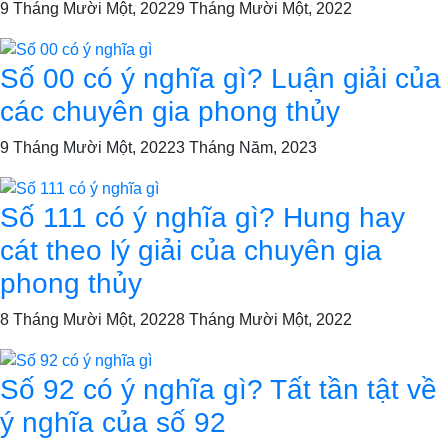
9 Tháng Mười Một, 2022
9 Tháng Mười Một, 2022
Số 00 có ý nghĩa gì? Luận giải của
các chuyên gia phong thủy
9 Tháng Mười Một, 2022
3 Tháng Năm, 2023
Số 111 có ý nghĩa gì? Hung hay
cát theo lý giải của chuyên gia
phong thủy
8 Tháng Mười Một, 2022
8 Tháng Mười Một, 2022
Số 92 có ý nghĩa gì? Tất tần tật về
ý nghĩa của số 92