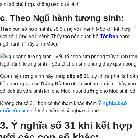
sim số phù hợp, không nên quá lệch.
c. Theo Ngũ hành tương sinh:
Theo con số hợp mệnh, số 3 ứng với mệnh Mộc khi kết hợp
với số 1 ứng với mệnh Thủy tạo nên quan hệ
Tốt Đẹp
trong
ngũ hành (Thủy sinh Mộc).
Ngũ hành tương sinh – yếu tố chọn sim phong thủy quan trọng
Quan hệ tương sinh này trong
cặp số 31
tuy chưa phải là hoàn
hảo nhưng vẫn sẽ
Nâng Đỡ
lẫn nhau sinh ra lợi ích. Thủy vẫn
sẽ kích tài vận, sinh khí cho Mộc, nuôi dưỡng cho Mộc sinh sôi.
Không chỉ số 31, bạn có thể tham khảo thêm
Ý nghĩa 2 số
cuối của sim
để hiểu thêm về ý nghĩa số nhé.
3. Ý nghĩa số 31 khi kết hợp
với các con số khác: