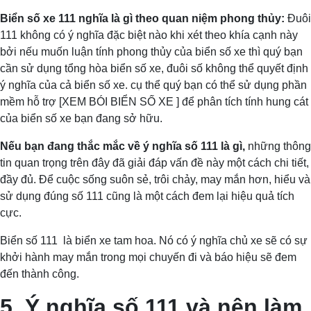
Biển số xe 111 nghĩa là gì theo quan niệm phong thủy:
Đuôi
111 không có ý nghĩa đặc biệt nào khi xét theo khía cạnh này
bởi nếu muốn luận tính phong thủy của biển số xe thì quý bạn
cần sử dụng tổng hòa biển số xe, đuôi số không thể quyết định
ý nghĩa của cả biển số xe. cụ thể quý bạn có thể sử dụng phần
mềm hỗ trợ [XEM BÓI BIỂN SỐ XE ] để phân tích tính hung cát
của biển số xe bạn đang sở hữu.
Nếu bạn đang thắc mắc về ý nghĩa số 111 là gì,
những thông
tin quan trọng trên đây đã giải đáp vấn đề này một cách chi tiết,
đầy đủ. Để cuộc sống suôn sẻ, trôi chảy, may mắn hơn, hiểu và
sử dụng đúng số 111 cũng là một cách đem lại hiệu quả tích
cực.
Biển số 111 là biển xe tam hoa. Nó có ý nghĩa chủ xe sẽ có sự
khởi hành may mắn trong mọi chuyến đi và báo hiệu sẽ đem
đến thành công.
5.
Ý nghĩa số 111 và nên làm