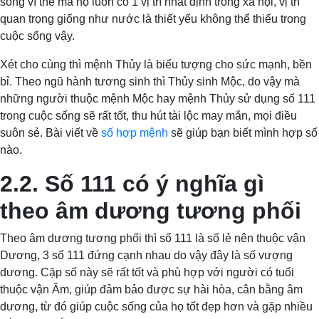
sống vì thế mà họ luôn có 1 vị trí nhất định trong xã hội, vị trí
quan trọng giống như nước là thiết yếu không thể thiếu trong
cuộc sống vậy.
Xét cho cùng thì mệnh Thủy là biểu tượng cho sức mạnh, bền
bỉ. Theo ngũ hành tương sinh thì Thủy sinh Mộc, do vậy mà
những người thuộc mệnh Mộc hay mệnh Thủy sử dụng số 111
trong cuộc sống sẽ rất tốt, thu hút tài lộc may mắn, mọi điều
suôn sẻ. Bài viết về
số hợp mệnh
sẽ giúp bạn biết mình hợp số
nào.
2.2. Số 111 có ý nghĩa gì
theo âm dương tương phối
Theo âm dương tương phối thì số 111 là số lẻ nên thuộc vận
Dương, 3 số 111 đứng cạnh nhau do vậy đây là số vượng
dương. Cặp số này sẽ rất tốt và phù hợp với người có tuổi
thuộc vận Âm, giúp đảm bảo được sự hài hòa, cân bằng âm
dương, từ đó giúp cuộc sống của họ tốt đẹp hơn và gặp nhiều