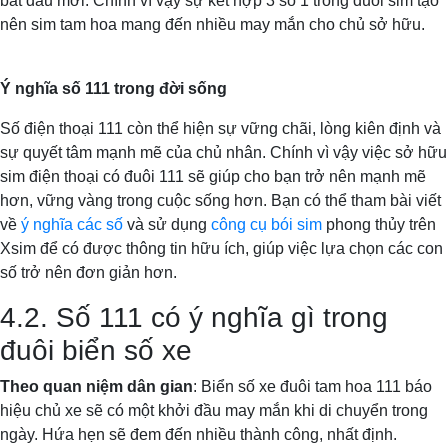
bắt đầu mới. Chính vì vậy sự kết hợp 3 số 1 trong đuôi sim tạo
nên sim tam hoa mang đến nhiều may mắn cho chủ sở hữu.
Ý nghĩa số 111 trong đời sống
Số điện thoại 111 còn thể hiện sự vững chãi, lòng kiên định và
sự quyết tâm mạnh mẽ của chủ nhân. Chính vì vậy việc sở hữu
sim điện thoại có đuôi 111 sẽ giúp cho bạn trở nên mạnh mẽ
hơn, vững vàng trong cuộc sống hơn. Bạn có thể tham bài viết
về
ý nghĩa các số
và sử dụng
công cụ bói sim
phong thủy trên
Xsim để có được thông tin hữu ích, giúp việc lựa chọn các con
số trở nên đơn giản hơn.
4.2. Số 111 có ý nghĩa gì trong
đuôi biển số xe
Theo quan niệm dân gian
: Biển số xe đuôi tam hoa 111 báo
hiệu chủ xe sẽ có một khởi đầu may mắn khi di chuyển trong
ngày. Hứa hẹn sẽ đem đến nhiều thành công, nhất định.