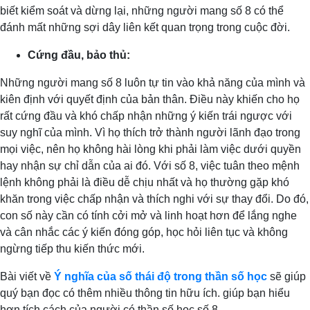
biết kiểm soát và dừng lại, những người mang số 8 có thể
đánh mất những sợi dây liên kết quan trọng trong cuộc đời.
Cứng đầu, bảo thủ:
Những người mang số 8 luôn tự tin vào khả năng của mình và
kiên định với quyết định của bản thân. Điều này khiến cho họ
rất cứng đầu và khó chấp nhận những ý kiến trái ngược với
suy nghĩ của mình. Vì họ thích trở thành người lãnh đạo trong
mọi việc, nên họ không hài lòng khi phải làm việc dưới quyền
hay nhận sự chỉ dẫn của ai đó. Với số 8, việc tuân theo mệnh
lệnh không phải là điều dễ chịu nhất và họ thường gặp khó
khăn trong việc chấp nhận và thích nghi với sự thay đổi. Do đó,
con số này cần có tính cởi mở và linh hoạt hơn để lắng nghe
và cân nhắc các ý kiến đóng góp, học hỏi liên tục và không
ngừng tiếp thu kiến thức mới.
Bài viết về
Ý nghĩa của số thái độ trong thần số học
sẽ giúp
quý bạn đọc có thêm nhiều thông tin hữu ích. giúp bạn hiểu
hơn tích cách của người có thần số học số 8.