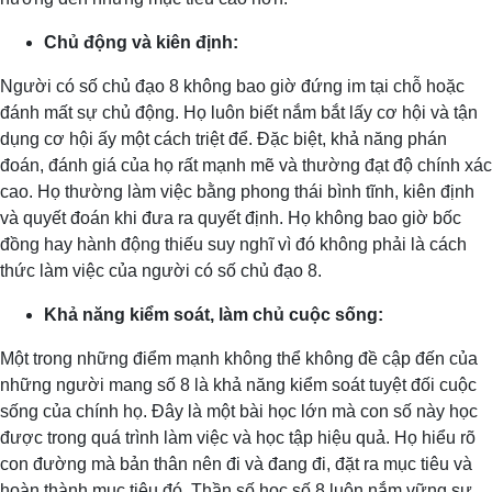
Chủ động và kiên định:
Người có số chủ đạo 8 không bao giờ đứng im tại chỗ hoặc
đánh mất sự chủ động. Họ luôn biết nắm bắt lấy cơ hội và tận
dụng cơ hội ấy một cách triệt để. Đặc biệt, khả năng phán
đoán, đánh giá của họ rất mạnh mẽ và thường đạt độ chính xác
cao. Họ thường làm việc bằng phong thái bình tĩnh, kiên định
và quyết đoán khi đưa ra quyết định. Họ không bao giờ bốc
đồng hay hành động thiếu suy nghĩ vì đó không phải là cách
thức làm việc của người có số chủ đạo 8.
Khả năng kiểm soát, làm chủ cuộc sống:
Một trong những điểm mạnh không thể không đề cập đến của
những người mang số 8 là khả năng kiểm soát tuyệt đối cuộc
sống của chính họ. Đây là một bài học lớn mà con số này học
được trong quá trình làm việc và học tập hiệu quả. Họ hiểu rõ
con đường mà bản thân nên đi và đang đi, đặt ra mục tiêu và
hoàn thành mục tiêu đó. Thần số học số 8 luôn nắm vững sự