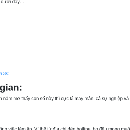
 dưới đây…
i 3s:
gian:
bạn nằm mơ thấy con số này thì cực kì may mắn, cả sự nghiệp và
công việc làm ăn. Vì thế từ địa chỉ đến hotline, họ đều mong muố