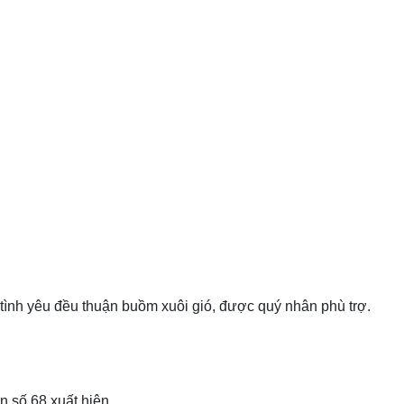
 tình yêu đều thuận buồm xuôi gió, được quý nhân phù trợ.
n số 68 xuất hiện.