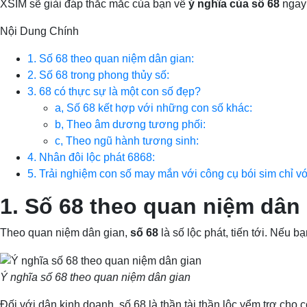
XSIM sẽ giải đáp thắc mắc của bạn về
ý nghĩa của số 68
ngay
Nội Dung Chính
1. Số 68 theo quan niệm dân gian:
2. Số 68 trong phong thủy số:
3. 68 có thực sự là một con số đẹp?
a, Số 68 kết hợp với những con số khác:
b, Theo âm dương tương phối:
c, Theo ngũ hành tương sinh:
4. Nhân đôi lộc phát 6868:
5. Trải nghiệm con số may mắn với công cụ bói sim chỉ vớ
1. Số 68 theo quan niệm dân 
Theo quan niệm dân gian,
số 68
là số lộc phát, tiến tới. Nếu 
Ý nghĩa số 68 theo quan niệm dân gian
Đối với dân kinh doanh, số 68 là thần tài thần lộc yểm trợ cho 