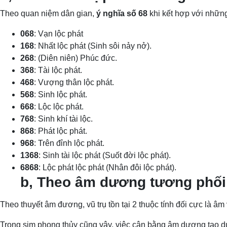
Theo quan niệm dân gian,
ý nghĩa số 68
khi kết hợp với những
068
: Vạn lộc phát
168
: Nhất lộc phát (Sinh sôi nảy nở).
268
: (Diên niên) Phúc đức.
368
: Tài lộc phát.
468
: Vượng thân lộc phát.
568
: Sinh lộc phát.
668
: Lộc lộc phát.
768
: Sinh khí tài lộc.
868
: Phát lộc phát.
968
: Trên đỉnh lộc phát.
1368
: Sinh tài lộc phát (Suốt đời lộc phát).
6868
: Lộc phát lộc phát (Nhân đôi lộc phát).
b, Theo âm dương tương phối
Theo thuyết âm đương, vũ trụ tồn tại 2 thuộc tính đối cực là 
Trong sim phong thủy cũng vậy, việc cân bằng âm dương tạo dựn