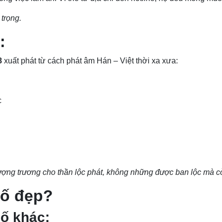
trọng.
:
8
xuất phát từ cách phát âm Hán – Việt thời xa xưa:
c
ượng trương cho thần lộc phát, không những được ban lộc mà c
số đẹp?
số khác: