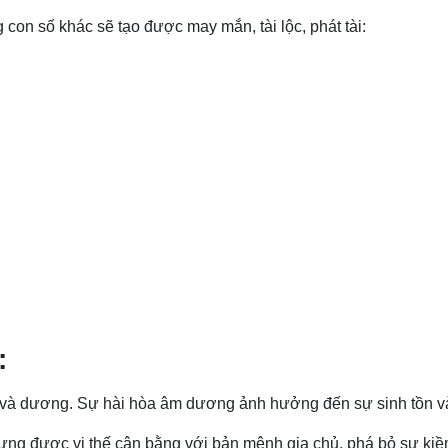
 con số khác sẽ tạo được may mắn, tài lộc, phát tài:
:
âm và dương. Sự hài hòa âm dương ảnh hưởng đến sự sinh tồn và 
g được vị thế cân bằng với bản mệnh gia chủ, phá bỏ sự kiềm t