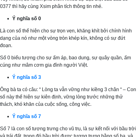
0377 thì hãy cùng Xsim phân tích thông tin nhé.
Ý nghĩa số 0
Là con số thể hiện cho sự trọn vẹn, khăng khít bởi chính hình
dạng của nó như một vòng tròn khép kín, không có sự đứt
đoạn.
Số 0 biểu tượng cho sự ấm áp, bao dung, sự quây quần, ấm
cúng như mâm cơm gia đình người Việt.
Ý nghĩa số 3
Ông bà ta có câu: “ Lòng ta vẫn vững như kiềng 3 chân “ – Con
số này thể hiện sự kiên định, vững lòng trước những thử
thách, khó khăn của cuộc sống, công việc.
Ý nghĩa số 7
Số 7 là con số tượng trưng cho vũ trụ, là sự kết nối với bầu trời
và trái đất, trong đó bầu trời được tượng trưng bằng số ba, và