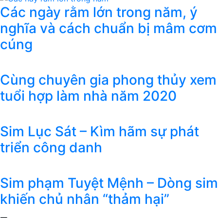
Các ngày rằm lớn trong năm, ý
nghĩa và cách chuẩn bị mâm cơm
cúng
Cùng chuyên gia phong thủy xem
tuổi hợp làm nhà năm 2020
Sim Lục Sát – Kìm hãm sự phát
triển công danh
Sim phạm Tuyệt Mệnh – Dòng sim
khiến chủ nhân “thảm hại”