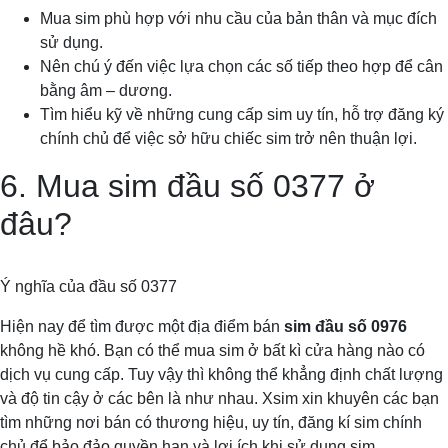
Mua sim phù hợp với nhu cầu của bản thân và mục đích
sử dụng.
Nên chú ý đến việc lựa chọn các số tiếp theo hợp để cân
bằng âm – dương.
Tìm hiểu kỹ về những cung cấp sim uy tín, hỗ trợ đăng ký
chính chủ để việc sở hữu chiếc sim trở nên thuận lợi.
6. Mua sim đầu số 0377 ở
đâu?
Ý nghĩa của đầu số 0377
Hiện nay để tìm được một địa điểm bán
sim đầu số 0976
không hề khó. Bạn có thể mua sim ở bất kì cửa hàng nào có
dịch vụ cung cấp. Tuy vậy thì không thể khẳng định chất lượng
và độ tin cậy ở các bên là như nhau. Xsim xin khuyên các bạn
tìm những nơi bán có thương hiệu, uy tín, đăng kí sim chính
chủ để bảo đảo quyền hạn và lợi ích khi sử dụng sim.