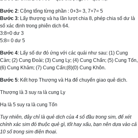
Bước 2
: Cộng tổng từng phần : 0+3= 3, 7+7= 5
Bước 3
: Lấy thượng và hạ lần lượt chia 8, phép chia số dư là
số xác định trong phiên dịch 64.
3:8=0 dư 3
5:8= 0 dư 5
Bước 4
: Lấy số dư đó ứng với các quái như sau: (1) Cung
Càn; (2) Cung Đoài; (3) Cung Ly; (4) Cung Chấn; (5) Cung Tốn,
(6) Cung Khảm; (7) Cung Cấn;(8)(0) Cung Khôn.
Bước 5
: Kết hợp Thượng và Hạ để chuyển giao quẻ dịch.
Thượng là 3 suy ra là cung Ly
Hạ là 5 suy ra là cung Tốn
Tuy nhiên, đây chỉ là quẻ dịch của 4 số đầu trong sim, để xét
chính xác sim đó thuộc quẻ gì, tốt hay xấu, bạn nên dựa vào cả
10 số trong sim điện thoại.