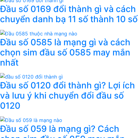
Đầu số 0169 đổi thành gì và cách
chuyển danh bạ 11 số thành 10 số
Đầu số 0585 là mạng gì và cách
chọn sim đầu số 0585 may mắn
nhất
Đầu số 0120 đổi thành gì? Lợi ích
và lưu ý khi chuyển đổi đầu số
0120
Đầu số 059 là mạng gì? Cách