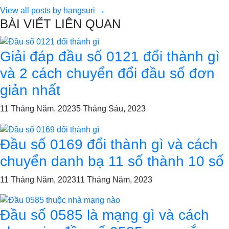
View all posts by hangsuri →
BÀI VIẾT LIÊN QUAN
Giải đáp đầu số 0121 đổi thành gì
và 2 cách chuyển đổi đầu số đơn
giản nhất
11 Tháng Năm, 2023
5 Tháng Sáu, 2023
Đầu số 0169 đổi thành gì và cách
chuyển danh bạ 11 số thành 10 số
11 Tháng Năm, 2023
11 Tháng Năm, 2023
Đầu số 0585 là mạng gì và cách