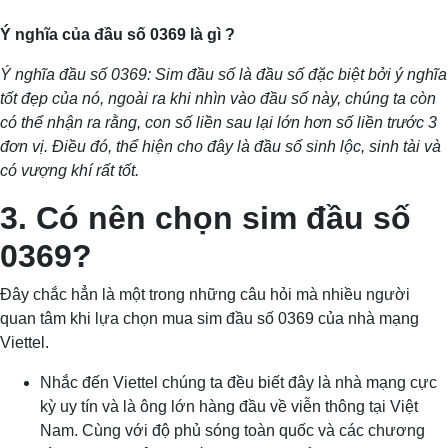
Ý nghĩa của đầu số 0369 là gì ?
Ý nghĩa đầu số 0369: Sim đầu số là đầu số đặc biệt bởi ý nghĩa
tốt đẹp của nó, ngoài ra khi nhìn vào đầu số này, chúng ta còn
có thể nhận ra rằng, con số liền sau lại lớn hơn số liền trước 3
đơn vị. Điều đó, thể hiện cho đây là đầu số sinh lộc, sinh tài và
có vượng khí rất tốt.
3. Có nên chọn sim đầu số
0369?
Đây chắc hẳn là một trong những câu hỏi mà nhiều người
quan tâm khi lựa chọn mua sim đầu số 0369 của nhà mạng
Viettel.
Nhắc đến Viettel chúng ta đều biết đây là nhà mạng cực
kỳ uy tín và là ông lớn hàng đầu về viễn thông tại Việt
Nam. Cùng với độ phủ sóng toàn quốc và các chương