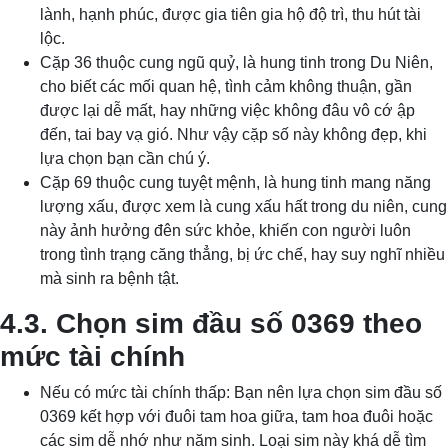
lành, hạnh phúc, được gia tiên gia hộ độ trì, thu hút tài
lộc.
Cặp 36 thuộc cung ngũ quỷ, là hung tinh trong Du Niên,
cho biết các mối quan hệ, tình cảm không thuận, gần
được lại dễ mất, hay những việc không đâu vô cớ ập
đến, tai bay vạ gió. Như vậy cặp số này không đẹp, khi
lựa chọn bạn cần chú ý.
Cặp 69 thuộc cung tuyệt mệnh, là hung tinh mang năng
lượng xấu, được xem là cung xấu hất trong du niên, cung
này ảnh hưởng đên sức khỏe, khiến con người luôn
trong tình trạng căng thẳng, bị ức chế, hay suy nghĩ nhiều
mà sinh ra bệnh tật.
4.3. Chọn sim đầu số 0369 theo
mức tài chính
Nếu có mức tài chính thấp: Bạn nên lựa chọn sim đầu số
0369 kết hợp với đuôi tam hoa giữa, tam hoa đuôi hoặc
các sim dễ nhớ như năm sinh. Loại sim này khá dễ tìm