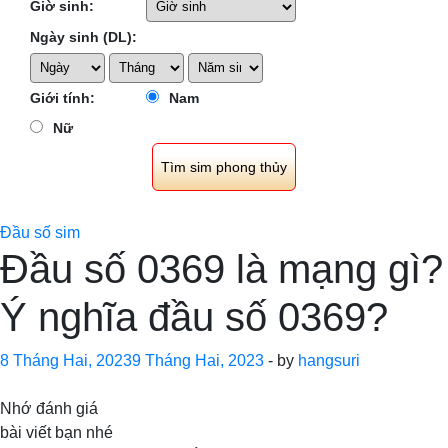
Giờ sinh:
Ngày sinh (DL):
Giới tính:
Nam
Nữ
Đầu số sim
Đầu số 0369 là mạng gì?
Ý nghĩa đầu số 0369?
8 Tháng Hai, 2023
9 Tháng Hai, 2023
-
by
hangsuri
Nhớ đánh giá
bài viết bạn nhé