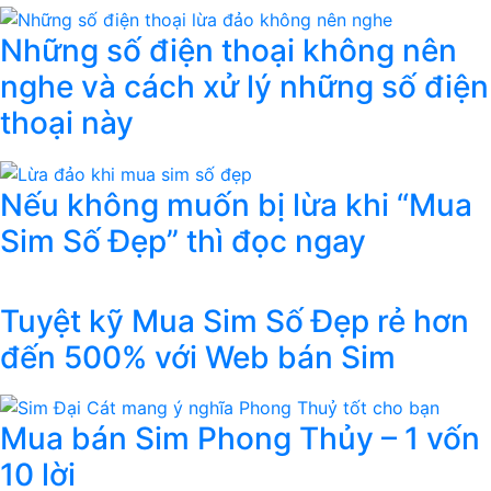
Những số điện thoại không nên
nghe và cách xử lý những số điện
thoại này
Nếu không muốn bị lừa khi “Mua
Sim Số Đẹp” thì đọc ngay
Tuyệt kỹ Mua Sim Số Đẹp rẻ hơn
đến 500% với Web bán Sim
Mua bán Sim Phong Thủy – 1 vốn
10 lời