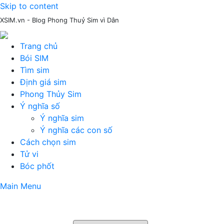
Skip to content
XSIM.vn - Blog Phong Thuỷ Sim vì Dân
Trang chủ
Bói SIM
Tìm sim
Định giá sim
Phong Thủy Sim
Ý nghĩa số
Ý nghĩa sim
Ý nghĩa các con số
Cách chọn sim
Tử vi
Bóc phốt
Main Menu