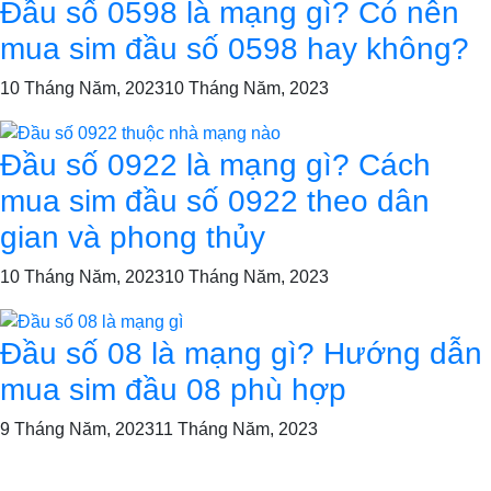
Đầu số 0598 là mạng gì? Có nên
mua sim đầu số 0598 hay không?
10 Tháng Năm, 2023
10 Tháng Năm, 2023
Đầu số 0922 là mạng gì? Cách
mua sim đầu số 0922 theo dân
gian và phong thủy
10 Tháng Năm, 2023
10 Tháng Năm, 2023
Đầu số 08 là mạng gì? Hướng dẫn
mua sim đầu 08 phù hợp
9 Tháng Năm, 2023
11 Tháng Năm, 2023