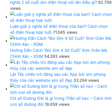
nghĩa 2 số cuối sim điện thoại nói lên điều gì?
82.709
views
Luận giải ý nghĩa số điện thoại của bạn? Cách chọn
số điện thoại hợp tuổi
71.045 views
Hướng Dẫn Cách “Bói Sim 4 Số Cuối” Đơn Giản Mà
Chính Xác – XSIM
54.393 views
Lật Tẩy chiêu trò đằng sau các App bói sim phong
thủy của các website sim số đẹp
33.294 views
Chỉ số Đường Đời là gì trong Thần số học – Cách tính
con số đường đời
19.059 views