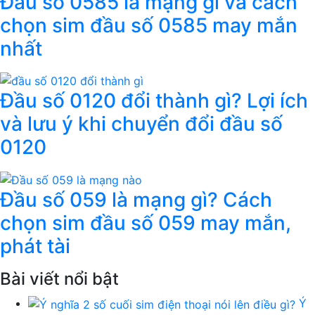
Đầu số 0585 là mạng gì và cách
chọn sim đầu số 0585 may mắn
nhất
Đầu số 0120 đổi thành gì? Lợi ích
và lưu ý khi chuyển đổi đầu số
0120
Đầu số 059 là mạng gì? Cách
chọn sim đầu số 059 may mắn,
phát tài
Bài viết nổi bật
Ý