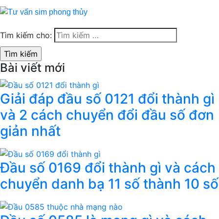
Tìm kiếm cho:
Bài viết mới
Giải đáp đầu số 0121 đổi thành gì
và 2 cách chuyển đổi đầu số đơn
giản nhất
Đầu số 0169 đổi thành gì và cách
chuyển danh bạ 11 số thành 10 số