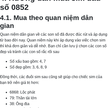
số 0852
4.1. Mua theo quan niệm dân
gian
Quan niệm dân gian về các son số đã được đúc rút và áp dụng
từ bao đời nay. Quan niệm này khi áp dụng vào việc chọn sim
thì khá đơn giản và dễ nhớ. Bạn chỉ cần lưu ý chọn các con số
đẹp và tránh các con số rắc rối sau
Số xấu bao gồm: 4, 7
Số đẹp gồm: 3, 6, 8, 9
Đồng thời, các đuôi sim sau cũng sẽ giúp cho chiếc sim của
bạn trở nên giá trị hơn:
6868: Lộc phát
79: Thần tài lớn
38: Ông địa