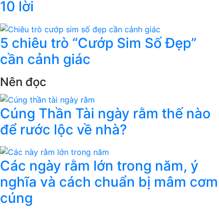
10 lời
5 chiêu trò “Cướp Sim Số Đẹp”
cần cảnh giác
Nên đọc
Cúng Thần Tài ngày rằm thế nào
để rước lộc về nhà?
Các ngày rằm lớn trong năm, ý
nghĩa và cách chuẩn bị mâm cơm
cúng