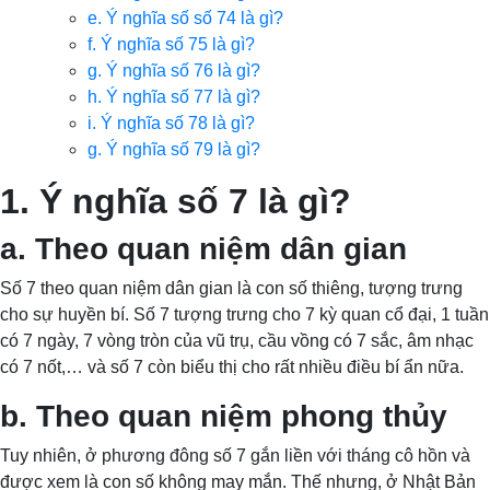
e. Ý nghĩa số số 74 là gì?
f. Ý nghĩa số 75 là gì?
g. Ý nghĩa số 76 là gì?
h. Ý nghĩa số 77 là gì?
i. Ý nghĩa số 78 là gì?
g. Ý nghĩa số 79 là gì?
1. Ý nghĩa số 7 là gì?
a. Theo quan niệm dân gian
Số 7 theo quan niệm dân gian là con số thiêng, tượng trưng
cho sự huyền bí. Số 7 tượng trưng cho 7 kỳ quan cổ đại, 1 tuần
có 7 ngày, 7 vòng tròn của vũ trụ, cầu vồng có 7 sắc, âm nhạc
có 7 nốt,… và số 7 còn biểu thị cho rất nhiều điều bí ẩn nữa.
b. Theo quan niệm phong thủy
Tuy nhiên, ở phương đông số 7 gắn liền với tháng cô hồn và
được xem là con số không may mắn. Thế nhưng, ở Nhật Bản