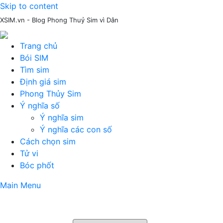
Skip to content
XSIM.vn - Blog Phong Thuỷ Sim vì Dân
Trang chủ
Bói SIM
Tìm sim
Định giá sim
Phong Thủy Sim
Ý nghĩa số
Ý nghĩa sim
Ý nghĩa các con số
Cách chọn sim
Tử vi
Bóc phốt
Main Menu