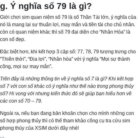
g. Ý nghĩa số 79 là gì?
Giới chơi sim quan niệm số 79 là số Thần Tài lớn, ý nghĩa của
nó là mang lại sự thuận lợi, may mắn và tiền tài cho chủ nhân.
còn có quan niệm khác thì số 79 đại diện cho “Nhân Hòa” là
con số đẹp.
Đặc biệt hơn, khi kết hợp 3 cặp số: 77, 78, 79 tượng trưng cho
“Thiên thời”, “Địa lợi”, “Nhân hòa” với ý nghĩa “Mọi sự thành
công, mọi sự may mắn”.
Trên đây là những thông tin về ý nghĩa số 7 là gì? Khi kết hợp
số 7 với con số khác có ý nghĩa như thế nào trong phong thủy
số? Hi vọng với nhưng kiến thức đó sẽ giúp bạn hiểu hơn về
các con số 70 – 79.
Ngoài ra, nếu bạn đang băn khoăn chọn cho mình những con
số hợp phong thủy thì có thể tham khảo công cụ tra cứu sim
phong thủy của XSIM dưới đây nhé!