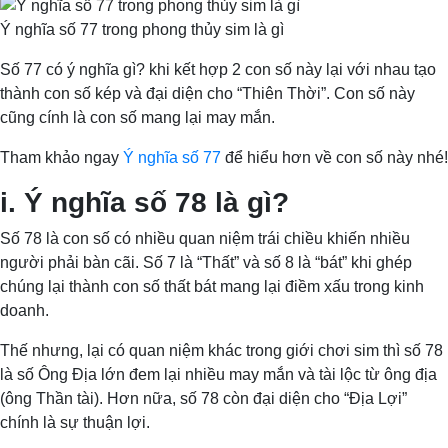
Ý nghĩa số 77 trong phong thủy sim là gì
Số 77 có ý nghĩa gì? khi kết hợp 2 con số này lại với nhau tạo
thành con số kép và đại diện cho “Thiên Thời”. Con số này
cũng cính là con số mang lại may mắn.
Tham khảo ngay
Ý nghĩa số 77
để hiểu hơn về con số này nhé!
i. Ý nghĩa số 78 là gì?
Số 78 là con số có nhiều quan niệm trái chiều khiến nhiều
người phải bàn cãi. Số 7 là “Thất” và số 8 là “bát” khi ghép
chúng lại thành con số thất bát mang lại điềm xấu trong kinh
doanh.
Thế nhưng, lại có quan niệm khác trong giới chơi sim thì số 78
là số Ông Địa lớn đem lại nhiều may mắn và tài lộc từ ông địa
(ông Thần tài). Hơn nữa, số 78 còn đại diện cho “Địa Lợi”
chính là sự thuận lợi.