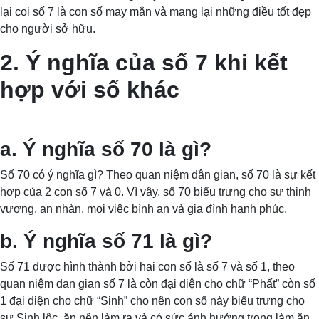
lại coi số 7 là con số may mắn và mang lại những điều tốt đẹp
cho người sở hữu.
2. Ý nghĩa của số 7 khi kết
hợp với số khác
a. Ý nghĩa số 70 là gì?
Số 70 có ý nghĩa gì? Theo quan niệm dân gian, số 70 là sự kết
hợp của 2 con số 7 và 0. Vì vậy, số 70 biểu trưng cho sự thịnh
vượng, an nhàn, mọi việc bình an và gia đình hạnh phúc.
b. Ý nghĩa số 71 là gì?
Số 71 được hình thành bởi hai con số là số 7 và số 1, theo
quan niệm dan gian số 7 là còn đại diện cho chữ “Phất” còn số
1 đại diện cho chữ “Sinh” cho nên con số này biểu trưng cho
sự Sinh lộc, ăn nên làm ra và có sức ảnh hưởng trong làm ăn.