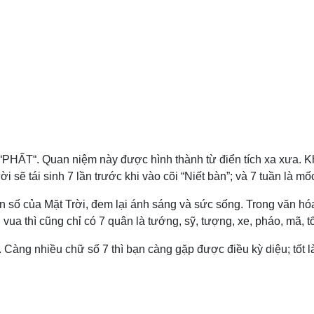
số “PHẤT“. Quan niệm này được hình thành từ điển tích xa xưa. 
sẽ tái sinh 7 lần trước khi vào cõi “Niết bàn”; và 7 tuần là mốc
on số của Mặt Trời, đem lại ánh sáng và sức sống. Trong văn hóa
a thì cũng chỉ có 7 quân là tướng, sỹ, tượng, xe, pháo, mã, tố
Càng nhiều chữ số 7 thì bạn càng gặp được điều kỳ diệu; tốt là