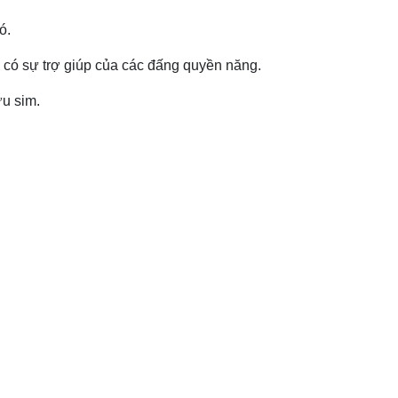
ó.
ờ có sự trợ giúp của các đấng quyền năng.
ữu sim.