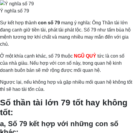
Ý nghĩa số 79
Sự kết hợp thành
con số 79
mang ý nghĩa: Ông Thần tài lớn
đang canh giữ tiền tài, phát tài phát lộc. Số 79 như tấm bùa hộ
mệnh tương trợ khí chất và mang nhiều may mắn đến với gia
chủ.
Ở một khía cạnh khác, số 79 thuộc
NGŨ QUỶ
tức là con số
của nhà giàu. Nếu hợp với con số này, trong quan hệ kinh
doanh buôn bán sẽ mở rộng được mối quan hệ.
Ngược lại, nếu không hợp và gặp nhiều mối quan hệ không tốt
thì sẽ hao tài tốn của.
Số thần tài lớn 79 tốt hay không
tốt:
a, Số 79 kết hợp với những con số
khác: