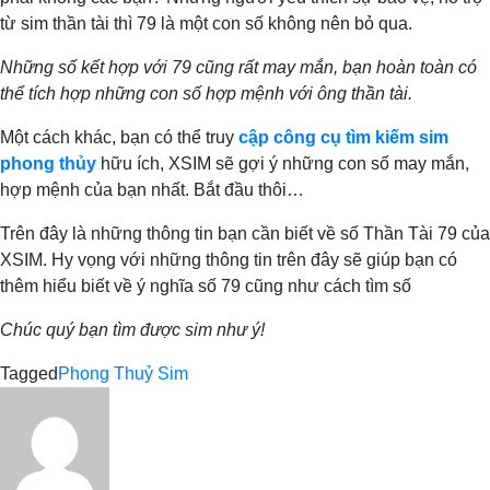
từ sim thần tài thì 79 là một con số không nên bỏ qua.
Những số kết hợp với 79 cũng rất may mắn, bạn hoàn toàn có
thể tích hợp những con số hợp mệnh với ông thần tài.
Một cách khác, bạn có thể truy
cập công cụ tìm kiếm sim
phong thủy
hữu ích, XSIM sẽ gợi ý những con số may mắn,
hợp mệnh của bạn nhất. Bắt đầu thôi…
Trên đây là những thông tin bạn cần biết về số Thần Tài 79 của
XSIM. Hy vọng với những thông tin trên đây sẽ giúp bạn có
thêm hiểu biết về ý nghĩa số 79 cũng như cách tìm số
Chúc quý bạn tìm được sim như ý!
Tagged
Phong Thuỷ Sim