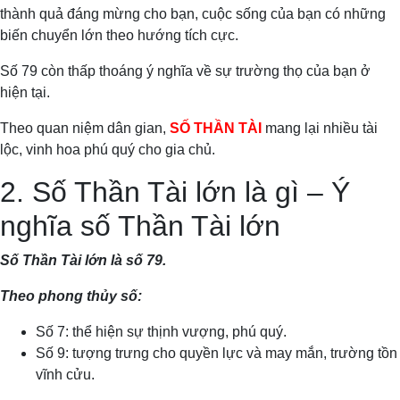
thành quả đáng mừng cho bạn, cuộc sống của bạn có những
biến chuyển lớn theo hướng tích cực.
Số 79 còn thấp thoáng ý nghĩa về sự trường thọ của bạn ở
hiện tại.
Theo quan niệm dân gian,
SỐ THẦN TÀI
mang lại nhiều tài
lộc, vinh hoa phú quý cho gia chủ.
2. Số Thần Tài lớn là gì – Ý
nghĩa số Thần Tài lớn
Số Thần Tài lớn là số 79.
Theo phong thủy số:
Số 7: thể hiện sự thịnh vượng, phú quý.
Số 9: tượng trưng cho quyền lực và may mắn, trường tồn
vĩnh cửu.