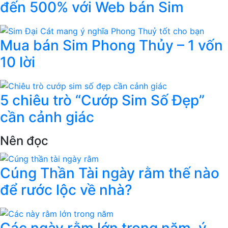
đến 500% với Web bán Sim
Mua bán Sim Phong Thủy – 1 vốn
10 lời
5 chiêu trò “Cướp Sim Số Đẹp”
cần cảnh giác
Nên đọc
Cúng Thần Tài ngày rằm thế nào
để rước lộc về nhà?
Các ngày rằm lớn trong năm, ý