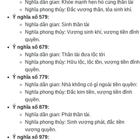
Nghĩa dân gian: Khỏe mạnh hẹn hò cùng thần tài
Nghĩa phong thủy: Đắc vượng thân, tỏa sinh khí.
Ý nghĩa số 579:
Nghĩa dân gian: Sinh thần tài
Nghĩa phong thủy: Vượng sinh khí, vượng tiền đỉnh
quyền.
Ý nghĩa số 679:
Nghĩa dân gian: Thần tài đưa lộc tới
Nghĩa phong thủy: Hữu lộc, lộc tồn, vượng tiền đỉnh
quyền.
Ý nghĩa số 779:
Nghĩa dân gian: Nhà không có gì ngoài tiền quyền:
Nghĩa phong thủy: Đắc kim tiền, vượng tiền đỉnh
quyền.
Ý nghĩa số 879:
Nghĩa dân gian: Phát thần tài.
Nghĩa phong thủy: Sinh vượng phát, đắc tiền
vượng quyền.
Ý nghĩa số 979: