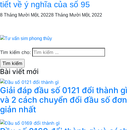
tiết về ý nghĩa của số 95
8 Tháng Mười Một, 2022
8 Tháng Mười Một, 2022
Tìm kiếm cho:
Bài viết mới
Giải đáp đầu số 0121 đổi thành gì
và 2 cách chuyển đổi đầu số đơn
giản nhất