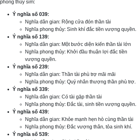
phong thủy sim:
Ý nghĩa số 039:
Nghĩa dân gian: Rộng cửa đón thần tài
Nghĩa phong thủy: Sinh khí đắc tiền vượng quyền.
Ý nghĩa số 139:
Nghĩa dân gian: Một bước diện kiến thần tài lớn
Nghĩa phong thủy: Khởi đầu thuận lợi đắc tiền
vượng quyền.
Ý nghĩa số 239:
Nghĩa dân gian: Thần tài phù trợ mãi mãi
Nghĩa phong thủy: Quý nhân thượng thần phù trợ.
Ý nghĩa số 339:
Nghĩa dân gian: Có tài gặp thần tài
Nghĩa phong thủy: Đắc tài, sinh tiền vượng quyền.
Ý nghĩa số 439:
Nghĩa dân gian: Khỏe mạnh hẹn hò cùng thần tài
Nghĩa phong thủy: Đắc vượng thân, tỏa sinh khí.
Ý nghĩa số 539: