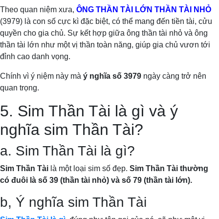
Theo quan niệm xưa,
ÔNG THẦN TÀI LỚN THẦN TÀI NHỎ
(3979) là con số cực kì đặc biệt, có thể mang đến tiền tài, cửu
quyền cho gia chủ. Sự kết hợp giữa ông thần tài nhỏ và ông
thần tài lớn như một vị thần toàn năng, giúp gia chủ vươn tới
đỉnh cao danh vọng.
Chính vì ý niệm này mà
ý nghĩa số 3979
ngày càng trở nên
quan trọng.
5. Sim Thần Tài là gì và ý
nghĩa sim Thần Tài?
a. Sim Thần Tài là gì?
Sim Thần Tài
là một loại sim số đẹp.
Sim Thần Tài thường
có đuôi là số 39 (thần tài nhỏ) và số 79 (thần tài lớn).
b, Ý nghĩa sim Thần Tài