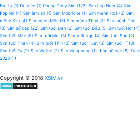
Bát tự
(1)
Du niên
(1)
Phong Thuỷ Sim
(122)
Sim hợp Nam
(4)
Sim
hợp Nữ
(4)
Sim làm ăn
(1)
Sim Mobifone
(1)
Sim mệnh Hoả
(3)
Sim
mệnh Kim
(4)
Sim mệnh Mộc
(5)
Sim mệnh Thuỷ
(3)
Sim mệnh Thổ
(3)
Sim số đẹp
(22)
Sim tuổi Dần
(2)
Sim tuổi Dậu
(5)
Sim tuổi Hợi
(4)
Sim tuổi Mão
(5)
Sim tuổi Mùi
(3)
Sim tuổi Ngọ
(4)
Sim tuổi Sửu
(2)
Sim tuổi Thân
(4)
Sim tuổi Thìn
(3)
Sim tuổi Tuất
(3)
Sim tuổi Tí
(3)
Sim tuổi Tỵ
(2)
Sim Viettel
(2)
Sim Vinaphone
(1)
thần số học
(8)
Tử vi
2020
(1)
Copyright © 2018
XSIM.vn