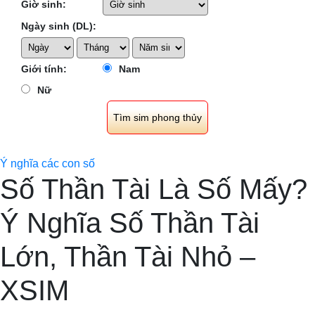
Giờ sinh:
Ngày sinh (DL):
Giới tính:
Nam
Nữ
Ý nghĩa các con số
Số Thần Tài Là Số Mấy?
Ý Nghĩa Số Thần Tài
Lớn, Thần Tài Nhỏ –
XSIM