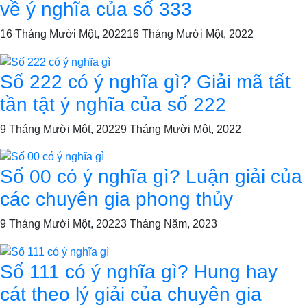
về ý nghĩa của số 333
16 Tháng Mười Một, 2022
16 Tháng Mười Một, 2022
Số 222 có ý nghĩa gì? Giải mã tất
tần tật ý nghĩa của số 222
9 Tháng Mười Một, 2022
9 Tháng Mười Một, 2022
Số 00 có ý nghĩa gì? Luận giải của
các chuyên gia phong thủy
9 Tháng Mười Một, 2022
3 Tháng Năm, 2023
Số 111 có ý nghĩa gì? Hung hay
cát theo lý giải của chuyên gia