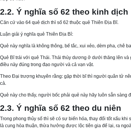
2.2. Ý nghĩa số 62 theo kinh dịch
Căn cứ vào 64 quẻ dịch thì số 62 thuộc quẻ Thiên Địa Bĩ.
Luận giải ý nghĩa quẻ Thiên Địa Bỉ:
Quẻ này nghĩa là không thông, bế tắc, xui xẻo, dèm pha, chê bai.
Quẻ Bĩ trái với quẻ Thái. Thái thùy dương ở dưới thăng lên và
điều này đúng trong đạo người và cả vạn vật.
Theo Đại trượng khuyên rằng: gặp thời bĩ thì người quân tử nê
cả.
Quẻ này cho thấy, người bốc phải quẻ này hãy luôn sẵn sàng để 
2.3. Ý nghĩa số 62 theo du niên
Trong phong thủy số thì sẽ có sự biến hóa, thay đổi tốt xấu khi
là cung hòa thuận, thừa hưởng được lộc tiên gia để lại, ra ngoà