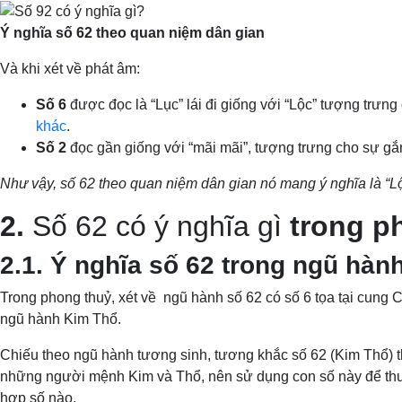
Ý nghĩa số 62 theo quan niệm dân gian
Và khi xét về phát âm:
Số 6
được đọc là “Lục” lái đi giống với “Lộc” tượng trưng
khác
.
Số 2
đọc gần giống với “mãi mãi”, tượng trưng cho sự gắ
Như vậy, số 62 theo quan niệm dân gian nó mang ý nghĩa là “L
2.
Số 62 có ý nghĩa gì
trong p
2.1. Ý nghĩa số 62 trong ngũ hàn
Trong phong thuỷ, xét về ngũ hành số 62 có số 6 tọa tại cun
ngũ hành Kim Thổ.
Chiếu theo ngũ hành tương sinh, tương khắc số 62 (Kim Thổ) th
những người mệnh Kim và Thổ, nên sử dụng con số này để thu h
hợp số nào.