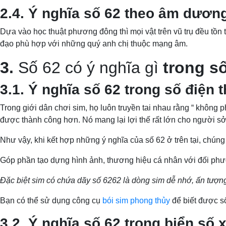
2.4. Ý nghĩa số 62 theo âm dươn
Dựa vào học thuật phương đông thì mọi vật trên vũ trụ đều tồn 
đạo phù hợp với những quý anh chị thuộc mạng âm.
3.
Số 62 có ý nghĩa gì
trong số
3.1. Ý nghĩa số 62 trong số điện t
Trong giới dân chơi sim, họ luôn truyền tai nhau rằng “ không 
được thành công hơn. Nó mang lại lợi thế rất lớn cho người s
Như vậy, khi kết hợp những ý nghĩa của số 62 ở trên tại, chúng
Góp phần tạo dựng hình ảnh, thương hiệu cá nhân với đối phư
Đặc biệt sim có chứa dãy số 6262 là dòng sim dễ nhớ, ấn tượng
Bạn có thể sử dụng công cụ
bói sim phong thủy
để biết được s
3.2. Ý nghĩa số 62 trong biển số 