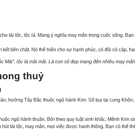
 cho tài lộc, lộc lá. Mang ý nghĩa may mắn trong cuộc sống. Bạn
n kết bền chặt. Nó thể hiện cho sự hạnh phúc, có đôi có cặp, h
ộc Mãi”, lộc lá mãi mãi. Là con số đẹp mang đến nhiều may mắn
hong thuỷ
h
g Càn, hướng Tây Bắc thuộc ngũ hành Kim. Số tọa tại cung Khô
uộc ngũ hành thuận. Bởi theo quy luật sinh khắc, Mệnh Kim sin
út tài lộc, may mắn, mọi việc được hanh thông. Bạn có thể th