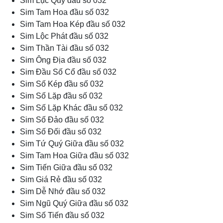
Sim Lục Quý đầu số 032
Sim Tam Hoa đầu số 032
Sim Tam Hoa Kép đầu số 032
Sim Lộc Phát đầu số 032
Sim Thần Tài đầu số 032
Sim Ông Địa đầu số 032
Sim Đầu Số Cổ đầu số 032
Sim Số Kép đầu số 032
Sim Số Lặp đầu số 032
Sim Số Lặp Khác đầu số 032
Sim Số Đảo đầu số 032
Sim Số Đối đầu số 032
Sim Tứ Quý Giữa đầu số 032
Sim Tam Hoa Giữa đầu số 032
Sim Tiến Giữa đầu số 032
Sim Giá Rẻ đầu số 032
Sim Dễ Nhớ đầu số 032
Sim Ngũ Quý Giữa đầu số 032
Sim Số Tiến đầu số 032