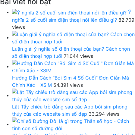
Bài viết nổi bật
Ý
nghĩa 2 số cuối sim điện thoại nói lên điều gì?
82.709
views
Luận giải ý nghĩa số điện thoại của bạn? Cách chọn
số điện thoại hợp tuổi
71.044 views
Hướng Dẫn Cách “Bói Sim 4 Số Cuối” Đơn Giản Mà
Chính Xác – XSIM
54.391 views
Lật Tẩy chiêu trò đằng sau các App bói sim phong
thủy của các website sim số đẹp
33.294 views