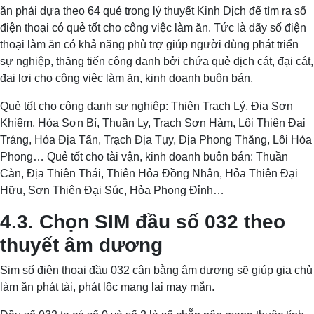
ăn phải dựa theo 64 quẻ trong lý thuyết Kinh Dịch để tìm ra số
điện thoại có quẻ tốt cho công việc làm ăn. Tức là dãy số điện
thoại làm ăn có khả năng phù trợ giúp người dùng phát triển
sự nghiệp, thăng tiến công danh bởi chứa quẻ dịch cát, đại cát,
đại lợi cho công việc làm ăn, kinh doanh buôn bán.
Quẻ tốt cho công danh sự nghiệp: Thiên Trạch Lý, Địa Sơn
Khiêm, Hỏa Sơn Bí, Thuần Ly, Trạch Sơn Hàm, Lôi Thiên Đại
Tráng, Hỏa Địa Tấn, Trạch Địa Tụy, Địa Phong Thăng, Lôi Hỏa
Phong… Quẻ tốt cho tài vận, kinh doanh buôn bán: Thuần
Càn, Địa Thiên Thái, Thiên Hỏa Đồng Nhân, Hỏa Thiên Đại
Hữu, Sơn Thiên Đại Súc, Hỏa Phong Đỉnh…
4.3. Chọn SIM đầu số 032 theo
thuyết âm dương
Sim số điện thoại đầu 032 cân bằng âm dương sẽ giúp gia chủ
làm ăn phát tài, phát lộc mang lại may mắn.