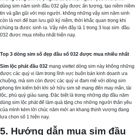
dùng sim năm sinh đầu 032 gây được ấn tượng, tạo niềm niềm
tin và gần gũi với mọi người. không những vậy sim năm sinh
còn là nơi để bạn lưu giữ kỷ niệm, thời khắc quan trọng khi
chúng ta được sinh ra. Vậy nên đây là 1 trong 3 loại sim đầu
032 được mua nhiều nhất hiện nay.
Top 3 dòng sim số đẹp đầu số 032 được mua nhiều nhất
Sim lộc phát đầu 032
mạng viettel dòng sim này không những
được các quý vị làm trong lĩnh vực buôn bán kinh doanh ưa
chuộng, mà sim còn được các quý vị đam mê với dòng sim
phong tìm kiếm bởi khi sở hữu sim sẽ mang đến may mắn, tài
lộc, phú quý giàu sang. Đặc biệt là trong những dịp đầu năm
dùng sim lộc phát để làm quà tặng cho những người thân yêu
của mình kèm lời chúc năm mới an khang thịnh vượng đang
lựa chọn số 1 hiện nay.
5. Hướng dẫn mua sim đầu