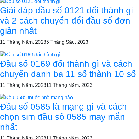
Giải đáp đầu số 0121 đổi thành gì
và 2 cách chuyển đổi đầu số đơn
giản nhất
11 Tháng Năm, 2023
5 Tháng Sáu, 2023
Đầu số 0169 đổi thành gì và cách
chuyển danh bạ 11 số thành 10 số
11 Tháng Năm, 2023
11 Tháng Năm, 2023
Đầu số 0585 là mạng gì và cách
chọn sim đầu số 0585 may mắn
nhất
11 Tháng Năm, 2023
11 Tháng Năm, 2023