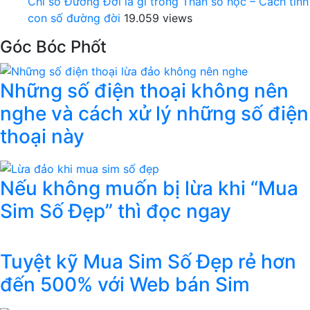
Chỉ số Đường Đời là gì trong Thần số học – Cách tính
con số đường đời
19.059 views
Góc Bóc Phốt
Những số điện thoại không nên
nghe và cách xử lý những số điện
thoại này
Nếu không muốn bị lừa khi “Mua
Sim Số Đẹp” thì đọc ngay
Tuyệt kỹ Mua Sim Số Đẹp rẻ hơn
đến 500% với Web bán Sim