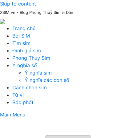
Skip to content
XSIM.vn - Blog Phong Thuỷ Sim vì Dân
Trang chủ
Bói SIM
Tìm sim
Định giá sim
Phong Thủy Sim
Ý nghĩa số
Ý nghĩa sim
Ý nghĩa các con số
Cách chọn sim
Tử vi
Bóc phốt
Main Menu