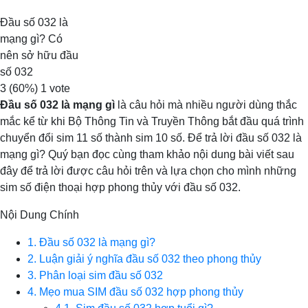
Đầu số 032 là
mạng gì? Có
nên sở hữu đầu
số 032
3
(60%)
1
vote
Đầu số 032 là mạng gì
là câu hỏi mà nhiều người dùng thắc
mắc kể từ khi Bộ Thông Tin và Truyền Thông bắt đầu quá trình
chuyển đổi sim 11 số thành sim 10 số. Để trả lời đầu số 032 là
mạng gì? Quý bạn đọc cùng tham khảo nội dung bài viết sau
đây để trả lời được câu hỏi trên và lựa chọn cho mình những
sim số điện thoại hợp phong thủy với đầu số 032.
Nội Dung Chính
1. Đầu số 032 là mạng gì?
2. Luận giải ý nghĩa đầu số 032 theo phong thủy
3. Phân loại sim đầu số 032
4. Mẹo mua SIM đầu số 032 hợp phong thủy