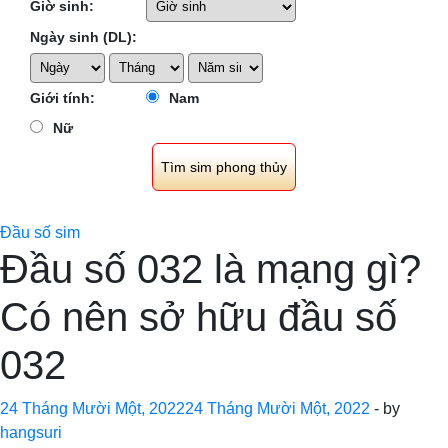
Giờ sinh:
Ngày sinh (DL):
Giới tính:
Nam
Nữ
Đầu số sim
Đầu số 032 là mạng gì?
Có nên sở hữu đầu số
032
24 Tháng Mười Một, 2022
24 Tháng Mười Một, 2022
-
by
hangsuri