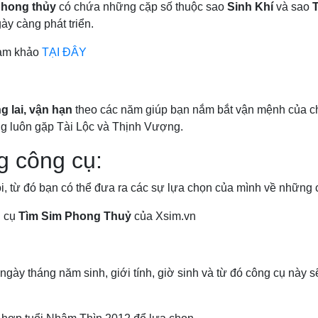
phong thủy
có chứa những cặp số thuộc sao
Sinh Khí
và sao
y càng phát triển.
am khảo
TẠI ĐÂY
g lai, vận hạn
theo các năm giúp bạn nắm bắt vận mệnh của chí
ống luôn gặp Tài Lộc và Thịnh Vượng.
g công cụ:
, từ đó bạn có thể đưa ra các sự lựa chọn của mình về những 
g cụ
Tìm Sim Phong Thuỷ
của Xsim.vn
ngày tháng năm sinh, giới tính, giờ sinh và từ đó công cụ này s