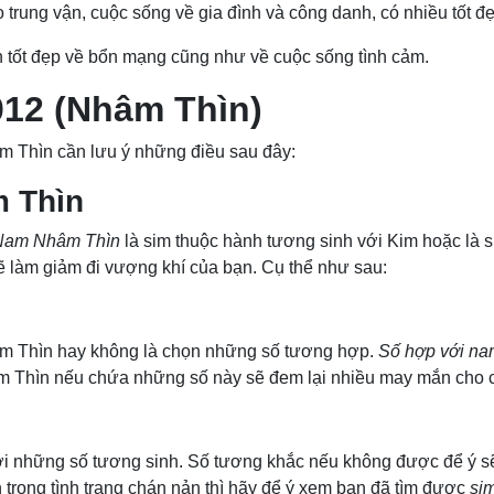
trung vận, cuộc sống về gia đình và công danh, có nhiều tốt đ
n tốt đẹp về bổn mạng cũng như về cuộc sống tình cảm.
012 (Nhâm Thìn)
m Thìn cần lưu ý những điều sau đây:
m Thìn
 Nam Nhâm Thìn
là sim thuộc hành tương sinh với Kim hoặc là
ẽ làm giảm đi vượng khí của bạn. Cụ thể như sau:
hâm Thìn hay không là chọn những số tương hợp.
Số hợp với nam
âm Thìn nếu chứa những số này sẽ đem lại nhiều may mắn cho 
i những số tương sinh. Số tương khắc nếu không được để ý sẽ
 trong tình trạng chán nản thì hãy để ý xem bạn đã tìm được
si