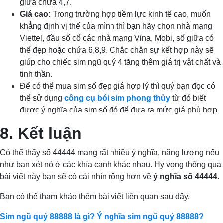
giữa chứa 4,7.
Giá cao:
Trong trường hợp tiềm lực kinh tế cao, muốn
khẳng định vị thế của mình thì bạn hãy chọn nhà mạng
Viettel, đầu số cổ các nhà mạng Vina, Mobi, số giữa có
thế đẹp hoặc chứa 6,8,9. Chắc chắn sự kết hợp này sẽ
giúp cho chiếc sim ngũ quý 4 tăng thêm giá trị vật chất và
tinh thần.
Để có thể mua sim số đẹp giá hợp lý thì quý bạn đọc có
thể sử dụng
công cụ bói sim phong thủy
từ đó biết
được ý nghĩa của sim số đó để đưa ra mức giá phù hợp.
8. Kết luận
Có thể thấy số 44444 mang rất nhiều ý nghĩa, năng lượng nếu
như bạn xét nó ở các khía cạnh khác nhau. Hy vọng thông qua
bài viết này bạn sẽ có cái nhìn rộng hơn về
ý nghĩa số 44444.
Bạn có thể tham khảo thêm bài viết liên quan sau đây.
Sim ngũ quý 88888 là gì? Ý nghĩa sim ngũ quý 88888?