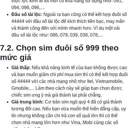
thực lực kinh tế tốt mới có khả năng sử dụng như: 091,
094, 098, 096,…
Đầu số tài lộc:
Ngoài ra bạn cũng có thể kết hợp đuôi số
44444 với đầu số tài lộc để kích thích tiền bạc, may mắn
và thành công đến với mình nhanh hơn. Ví dụ một vài
đầu số tài lộc như: 086, 079, 039, 038, 078,…
7.2. Chọn sim đuôi số 999 theo
mức giá
Giá thấp
: Nếu khả năng kinh tế của bạn không được cao
và bạn muốn giảm chi phí mua sim thì có thể kết hợp đuôi
số 44444 với các nhà mạng nhỏ như Itel, Vietnamobile,
Gmobile,… Làm theo cách này sẽ giúp bạn chọn được
chiếc sim ưng ý mà giá thành lại phải chẳng.
Giá trung bình:
Cơ bản sim ngũ quý 4 đã có giá thành
tương đối cao. Nếu bạn vừa muốn thể hiện đẳng cấp, uy
tín nhưng không cần chi trả con số quá lớn thì có thể
chọn nhà mạng lớn hơn như Vina, Mobi cùng các số