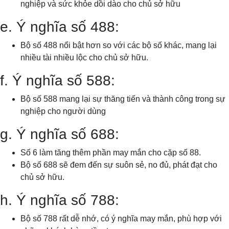
nghiệp và sức khỏe dồi dào cho chủ sở hữu
e. Ý nghĩa số 488:
Bộ số 488 nổi bật hơn so với các bộ số khác, mang lại
nhiều tài nhiều lộc cho chủ sở hữu.
f. Ý nghĩa số 588:
Bộ số 588 mang lại sự thăng tiến và thành công trong sự
nghiệp cho người dùng
g. Ý nghĩa số 688:
Số 6 làm tăng thêm phần may mắn cho cặp số 88.
Bộ số 688 sẽ đem đến sự suôn sẻ, no đủ, phát đạt cho
chủ sở hữu.
h. Ý nghĩa số 788:
Bộ số 788 rất dễ nhớ, có ý nghĩa may mắn, phù hợp với