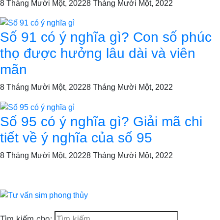
8 Tháng Mười Một, 2022
8 Tháng Mười Một, 2022
Số 91 có ý nghĩa gì? Con số phúc
thọ được hưởng lâu dài và viên
mãn
8 Tháng Mười Một, 2022
8 Tháng Mười Một, 2022
Số 95 có ý nghĩa gì? Giải mã chi
tiết về ý nghĩa của số 95
8 Tháng Mười Một, 2022
8 Tháng Mười Một, 2022
Tìm kiếm cho: