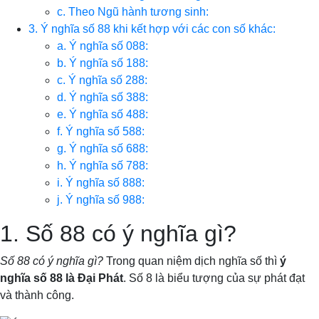
c. Theo Ngũ hành tương sinh:
3. Ý nghĩa số 88 khi kết hợp với các con số khác:
a. Ý nghĩa số 088:
b. Ý nghĩa số 188:
c. Ý nghĩa số 288:
d. Ý nghĩa số 388:
e. Ý nghĩa số 488:
f. Ý nghĩa số 588:
g. Ý nghĩa số 688:
h. Ý nghĩa số 788:
i. Ý nghĩa số 888:
j. Ý nghĩa số 988:
1. Số 88 có ý nghĩa gì?
Số 88 có ý nghĩa gì?
Trong quan niệm dịch nghĩa số thì
ý
nghĩa số 88 là Đại Phát
. Số 8 là biểu tượng của sự phát đạt
và thành công.