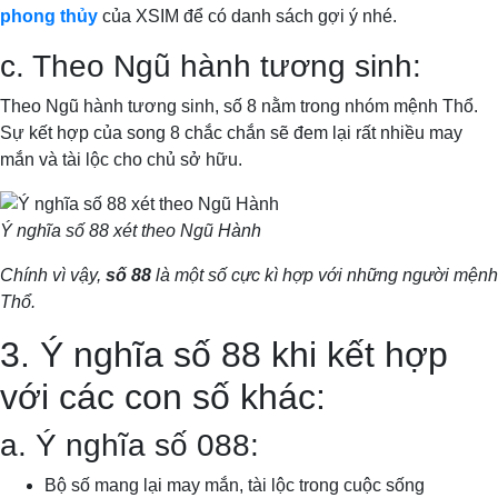
phong thủy
của XSIM để có danh sách gợi ý nhé.
c. Theo Ngũ hành tương sinh:
Theo Ngũ hành tương sinh, số 8 nằm trong nhóm mệnh Thổ.
Sự kết hợp của song 8 chắc chắn sẽ đem lại rất nhiều may
mắn và tài lộc cho chủ sở hữu.
Ý nghĩa số 88 xét theo Ngũ Hành
Chính vì vậy,
số 88
là một số cực kì hợp với những người mệnh
Thổ.
3. Ý nghĩa số 88 khi kết hợp
với các con số khác:
a. Ý nghĩa số 088:
Bộ số mang lại may mắn, tài lộc trong cuộc sống