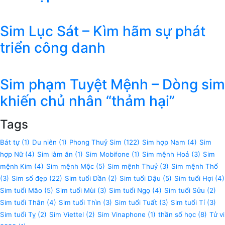
Sim Lục Sát – Kìm hãm sự phát
triển công danh
Sim phạm Tuyệt Mệnh – Dòng sim
khiến chủ nhân “thảm hại”
Tags
Bát tự
(1)
Du niên
(1)
Phong Thuỷ Sim
(122)
Sim hợp Nam
(4)
Sim
hợp Nữ
(4)
Sim làm ăn
(1)
Sim Mobifone
(1)
Sim mệnh Hoả
(3)
Sim
mệnh Kim
(4)
Sim mệnh Mộc
(5)
Sim mệnh Thuỷ
(3)
Sim mệnh Thổ
(3)
Sim số đẹp
(22)
Sim tuổi Dần
(2)
Sim tuổi Dậu
(5)
Sim tuổi Hợi
(4)
Sim tuổi Mão
(5)
Sim tuổi Mùi
(3)
Sim tuổi Ngọ
(4)
Sim tuổi Sửu
(2)
Sim tuổi Thân
(4)
Sim tuổi Thìn
(3)
Sim tuổi Tuất
(3)
Sim tuổi Tí
(3)
Sim tuổi Tỵ
(2)
Sim Viettel
(2)
Sim Vinaphone
(1)
thần số học
(8)
Tử vi