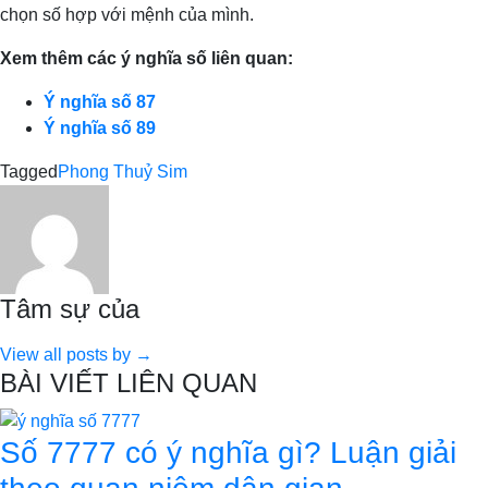
chọn số hợp với mệnh của mình.
Xem thêm các ý nghĩa số liên quan:
Ý nghĩa số 87
Ý nghĩa số 89
Tagged
Phong Thuỷ Sim
Tâm sự của
View all posts by →
BÀI VIẾT LIÊN QUAN
Số 7777 có ý nghĩa gì? Luận giải