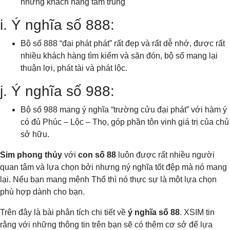
những khách hàng tầm trung
i. Ý nghĩa số 888:
Bộ số 888 “đại phát phát” rất đẹp và rất dễ nhớ, được rất
nhiều khách hàng tìm kiếm và săn đón, bộ số mang lại
thuận lợi, phát tài và phát lộc.
j. Ý nghĩa số 988:
Bộ số 988 mang ý nghĩa “trường cửu đại phát” với hàm ý
có đủ Phúc – Lộc – Thọ, góp phần tôn vinh giá trị của chủ
sở hữu.
Sim phong thủy
với
con số 88
luôn được rất nhiều người
quan tâm và lựa chọn bởi nhưng ný nghĩa tốt đệp mà nó mang
lại. Nếu bạn mang mệnh Thổ thì nó thực sự là một lựa chọn
phù hợp dành cho bạn.
Trên đây là bài phân tích chi tiết về
ý nghĩa số 88
. XSIM tin
rằng với những thông tin trên bạn sẽ có thêm cơ sở để lựa