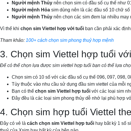
Người mệnh Thủy
nên chọn sim có đầu số cụ thể như 0
Người mệnh Hỏa
sim dùng nên là các đầu số 10 chữ số
Người mệnh Thủy
nên chọn các sim đem lại nhiều may 
Vì thế khi
chọn sim Viettel hợp với tuổi
bạn cần phải xác định
Tham khảo:
100+ cách chọn sim phong thuỷ hợp mệnh
3. Chọn sim Viettel hợp tuổi vớ
Để có thể chọn lựa được sim viettel hợp tuổi bạn có thể lựa ch
Chọn sim có 10 số với các đầu số cụ thể 096, 097, 098, 
Tùy thuộc vào nhu cầu sử dụng đầu sim viettel của mỗi ng
Bạn có thể
chọn sim Viettel hợp tuổi
với các loại sim nh
Đây đều là các loại sim phong thủy dễ nhớ lại phù hợp 
4. Chọn sim hợp tuổi Viettel th
Đây có vẻ là
cách chọn sim Viettel hợp tuổi
hay bât kỳ 1 số 
thuỷ của Xsim hay bất kỳ của bên nào.