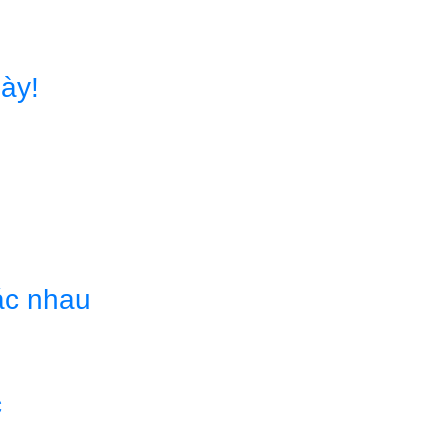
ày!
ác nhau
c