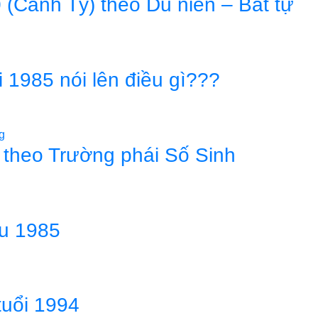
(Canh Tý) theo Du niên – Bát tự
1985 nói lên điều gì???
 theo Trường phái Số Sinh
ửu 1985
tuổi 1994