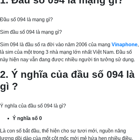
1. Đầu số 094 là mạng gì?
Đầu số 094 là mạng gì?
Sim đầu số 094 là mạng gì?
Sim 094 là đầu số ra đời vào năm 2006 của mạng
Vinaphone
,
là sim của một trong 3 nhà mạng lớn nhất Việt Nam. Đầu số
này hiện nay vẫn đang được nhiều người tin tưởng sử dụng.
2. Ý nghĩa của đầu số 094 là
gì ?
Ý nghĩa của đầu số 094 là gì?
Ý nghĩa số 0
Là con số bắt đầu, thể hiện cho sự tươi mới, nguồn năng
lượng dồi dào của một cột mốc mới mẻ hứa hẹn nhiều điều.