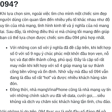
094?
Khi lựa chọn sim, ngoài việc tìm cho mình một chiếc sim đẹp
người dùng còn quan tâm đến nhiều yếu tố khác nhau như độ
uy tín của nhà mạng, tình hình kinh tế và ý nghĩa của nó mang
lại. Sau đây, là những điều thú vị mà chúng tôi mang đến giúp
bạn có thể lựa chọn được chiếc sim đầu 094 phù hợp nhất.
Với những con số với ý nghĩa đã đề cập trên, khi kết hợp
số 0 với số 9 ngụ ý chúc phúc một khởi đầu trọn vẹn, nỗ
lực và đạt đến thành công, phú quý. Đây là cặp số rất
may mắn khi kết hợp với số 4 giúp mang lại sự thành
công bền vững và ổn định. Nhờ vậy mà đầu số 094 vẫn
đang là đầu số rất “hot” và được nhiều khách hàng săn
đón.
Đồng thời, nhà mạngVinaPhone cũng là nhà mạng uy tín
với những chính sách ưu đãi về data, cưới gọi,…siêu
khủng và dịch vụ chăm sóc khách hàng tận tình, chu đáo.
Với những lý do trên, 094 thực sự là một đầu số đáng để sở