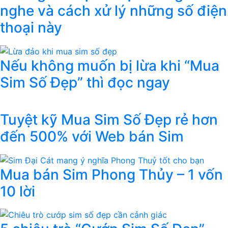
nghe và cách xử lý những số điện
thoại này
Nếu không muốn bị lừa khi “Mua
Sim Số Đẹp” thì đọc ngay
Tuyệt kỹ Mua Sim Số Đẹp rẻ hơn
đến 500% với Web bán Sim
Mua bán Sim Phong Thủy – 1 vốn
10 lời