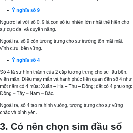
Ý nghĩa số 9
Ngược lại với số 0, 9 là con số tự nhiên lớn nhất thể hiện cho
sự cực đại và quyền năng.
Ngoài ra, số 9 còn tượng trưng cho sự trường tồn mãi mãi,
vĩnh cửu, bền vững.
Ý nghĩa số 4
Số 4 là sự hình thành của 2 cặp tượng trưng cho sự lâu bền,
viên mãn. Điều may mắn và hạnh phúc liên quan đến số 4 như
một năm có 4 mùa: Xuân – Hạ – Thu – Đông; đất có 4 phương:
Đông – Tây – Nam – Bắc.
Ngoài ra, số 4 tạo ra hình vuông, tượng trưng cho sự vững
chắc và bình yên.
3. Có nên chọn sim đầu số