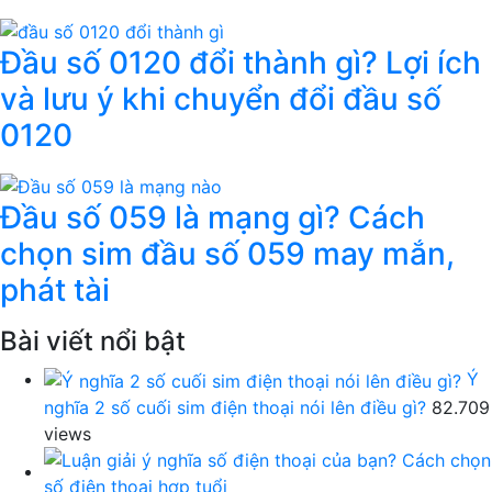
Đầu số 0120 đổi thành gì? Lợi ích
và lưu ý khi chuyển đổi đầu số
0120
Đầu số 059 là mạng gì? Cách
chọn sim đầu số 059 may mắn,
phát tài
Bài viết nổi bật
Ý
nghĩa 2 số cuối sim điện thoại nói lên điều gì?
82.709
views