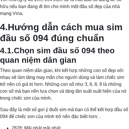
hữu nếu bạn đang đi tìm cho mình một đầu số đẹp của nhà
mạng Vina.
4.Hướng dẫn cách mua sim
đầu số 094 đúng chuẩn
4.1.Chọn sim đầu số 094 theo
quan niệm dân gian
Theo quan niệm dân gian, khi kết hợp những con số đẹp với
nhạu sẽ làm tăng may mắn cho người dùng và làm chiếc sim
trở nên có giá trị hơn. Những con số như 3, 6, 8, 9 là những
con số mà bạn nên lựa chọn và tăng tần suất xuất hiện của nó
trong chiếc sim của mình.
Sau đây là một số gợi ý đuôi sim mà bạn có thể kết hợp đầu số
094 để chiếc sim của mình trở nên đặc biệt hơn: .
2828: Mãi phát mãi phát