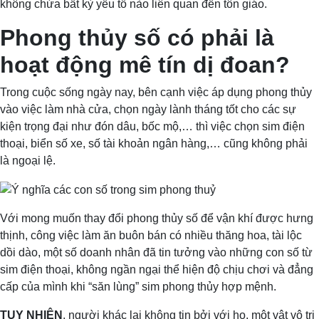
không chứa bất kỳ yếu tố nào liên quan đến tôn giáo.
Phong thủy số có phải là
hoạt động mê tín dị đoan?
Trong cuộc sống ngày nay, bên cạnh việc áp dụng phong thủy
vào việc làm nhà cửa, chọn ngày lành tháng tốt cho các sự
kiện trọng đại như đón dâu, bốc mộ,… thì việc chọn sim điện
thoại, biển số xe, số tài khoản ngân hàng,… cũng không phải
là ngoại lệ.
Với mong muốn thay đổi phong thủy số để vận khí được hưng
thịnh, công việc làm ăn buôn bán có nhiều thăng hoa, tài lộc
dồi dào, một số doanh nhân đã tin tưởng vào những con số từ
sim điện thoại, không ngần ngại thể hiện độ chịu chơi và đẳng
cấp của mình khi “săn lùng” sim phong thủy hợp mệnh.
TUY NHIÊN
, người khác lại không tin bởi với họ, một vật vô tri