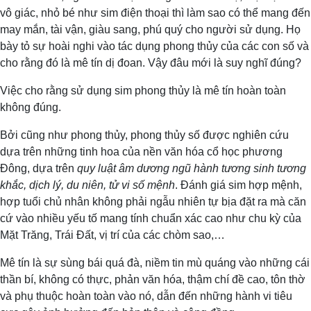
vô giác, nhỏ bé như sim điện thoại thì làm sao có thể mang đến
may mắn, tài vận, giàu sang, phú quý cho người sử dụng. Họ
bày tỏ sự hoài nghi vào tác dụng phong thủy của các con số và
cho rằng đó là mê tín dị đoan. Vậy đâu mới là suy nghĩ đúng?
Việc cho rằng sử dụng sim phong thủy là mê tín hoàn toàn
không đúng.
Bởi cũng như phong thủy, phong thủy số được nghiên cứu
dựa trên những tinh hoa của nền văn hóa cổ học phương
Đông, dựa trên
quy luật âm dương ngũ hành tương sinh tương
khắc, dịch lý, du niên, tử vi số mệnh
. Đánh giá sim hợp mệnh,
hợp tuổi chủ nhân không phải ngẫu nhiên tự bịa đặt ra mà căn
cứ vào nhiều yếu tố mang tính chuẩn xác cao như chu kỳ của
Mặt Trăng, Trái Đất, vị trí của các chòm sao,…
Mê tín là sự sùng bái quá đà, niềm tin mù quáng vào những cái
thần bí, không có thực, phản văn hóa, thậm chí đề cao, tôn thờ
và phụ thuộc hoàn toàn vào nó, dẫn đến những hành vi tiêu