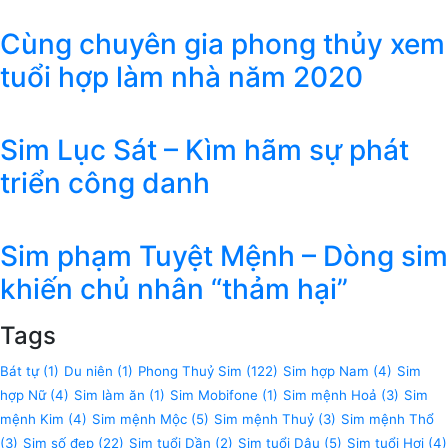
Cùng chuyên gia phong thủy xem
tuổi hợp làm nhà năm 2020
Sim Lục Sát – Kìm hãm sự phát
triển công danh
Sim phạm Tuyệt Mệnh – Dòng sim
khiến chủ nhân “thảm hại”
Tags
Bát tự
(1)
Du niên
(1)
Phong Thuỷ Sim
(122)
Sim hợp Nam
(4)
Sim
hợp Nữ
(4)
Sim làm ăn
(1)
Sim Mobifone
(1)
Sim mệnh Hoả
(3)
Sim
mệnh Kim
(4)
Sim mệnh Mộc
(5)
Sim mệnh Thuỷ
(3)
Sim mệnh Thổ
(3)
Sim số đẹp
(22)
Sim tuổi Dần
(2)
Sim tuổi Dậu
(5)
Sim tuổi Hợi
(4)