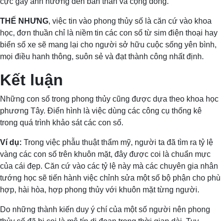
cực gây ảnh hưởng đến bản thân và cộng đồng.
THẾ NHƯNG
, việc tin vào phong thủy số là căn cứ vào khoa
học, đơn thuần chỉ là niềm tin các con số từ sim điện thoại hay
biển số xe sẽ mang lại cho người sở hữu cuộc sống yên bình,
mọi điều hanh thông, suôn sẻ và đạt thành công nhất định.
Kết luận
Những con số trong phong thủy cũng được dựa theo khoa học
phương Tây. Điển hình là việc dùng các công cụ thống kê
trong quá trình khảo sát các con số.
Ví dụ:
Trong việc phẫu thuật thẩm mỹ, người ta đã tìm ra tỷ lệ
vàng các con số trên khuôn mặt, đây được coi là chuẩn mực
của cái đẹp. Căn cứ vào các tỷ lệ này mà các chuyên gia nhân
tướng học sẽ tiến hành việc chỉnh sửa một số bộ phận cho phù
hợp, hài hòa, hợp phong thủy với khuôn mặt từng người.
Do những thành kiến duy ý chí của một số người nên phong