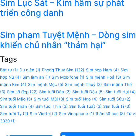
Sim Lục Sát – Kìm hãm sự phát
triển công danh
Sim phạm Tuyệt Mệnh – Dòng sim
khiến chủ nhân “thảm hại”
Tags
Bát tự
(1)
Du niên
(1)
Phong Thuỷ Sim
(122)
Sim hợp Nam
(4)
Sim
hợp Nữ
(4)
Sim làm ăn
(1)
Sim Mobifone
(1)
Sim mệnh Hoả
(3)
Sim
mệnh Kim
(4)
Sim mệnh Mộc
(5)
Sim mệnh Thuỷ
(3)
Sim mệnh Thổ
(3)
Sim số đẹp
(22)
Sim tuổi Dần
(2)
Sim tuổi Dậu
(5)
Sim tuổi Hợi
(4)
Sim tuổi Mão
(5)
Sim tuổi Mùi
(3)
Sim tuổi Ngọ
(4)
Sim tuổi Sửu
(2)
Sim tuổi Thân
(4)
Sim tuổi Thìn
(3)
Sim tuổi Tuất
(3)
Sim tuổi Tí
(3)
Sim tuổi Tỵ
(2)
Sim Viettel
(2)
Sim Vinaphone
(1)
thần số học
(8)
Tử vi
2020
(1)