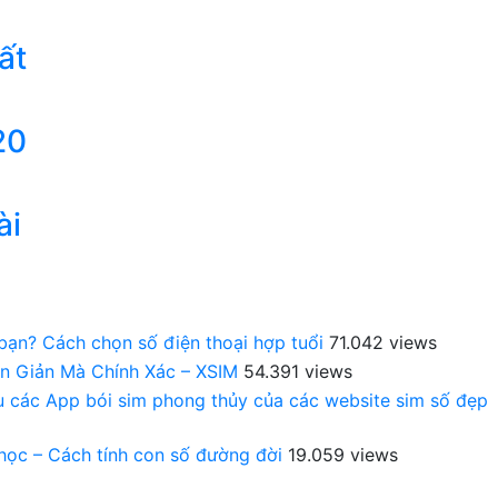
ất
20
ài
 bạn? Cách chọn số điện thoại hợp tuổi
71.042 views
n Giản Mà Chính Xác – XSIM
54.391 views
au các App bói sim phong thủy của các website sim số đẹp
 học – Cách tính con số đường đời
19.059 views