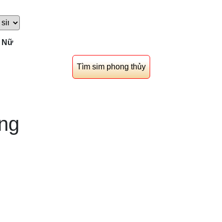
Nữ
ng