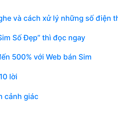
he và cách xử lý những số điện t
Sim Số Đẹp” thì đọc ngay
 đến 500% với Web bán Sim
0 lời
n cảnh giác