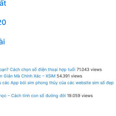
ất
20
ài
 bạn? Cách chọn số điện thoại hợp tuổi
71.043 views
n Giản Mà Chính Xác – XSIM
54.391 views
au các App bói sim phong thủy của các website sim số đẹp
 học – Cách tính con số đường đời
19.059 views