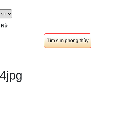
Nữ
4jpg