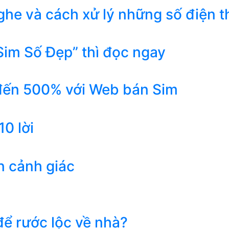
he và cách xử lý những số điện t
Sim Số Đẹp” thì đọc ngay
 đến 500% với Web bán Sim
0 lời
n cảnh giác
ể rước lộc về nhà?