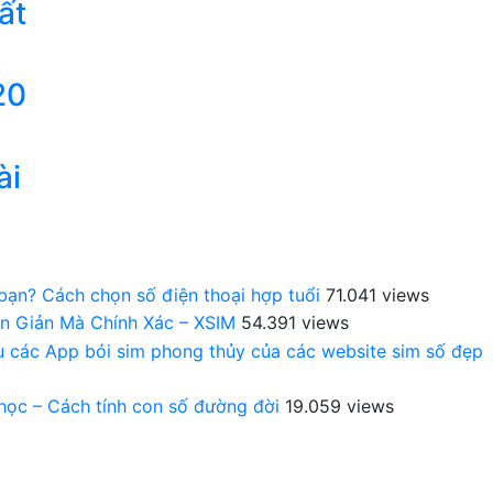
ất
20
ài
 bạn? Cách chọn số điện thoại hợp tuổi
71.041 views
n Giản Mà Chính Xác – XSIM
54.391 views
au các App bói sim phong thủy của các website sim số đẹp
 học – Cách tính con số đường đời
19.059 views