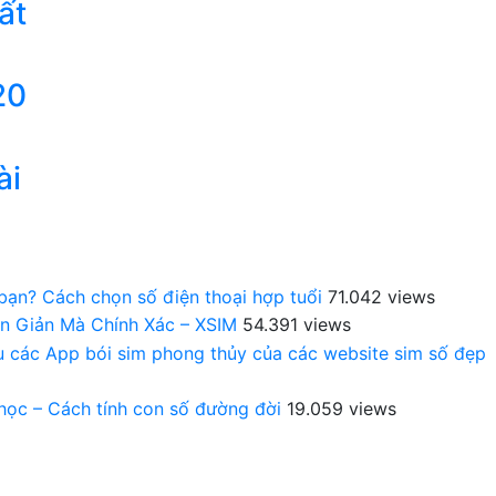
ất
20
ài
 bạn? Cách chọn số điện thoại hợp tuổi
71.042 views
n Giản Mà Chính Xác – XSIM
54.391 views
au các App bói sim phong thủy của các website sim số đẹp
 học – Cách tính con số đường đời
19.059 views