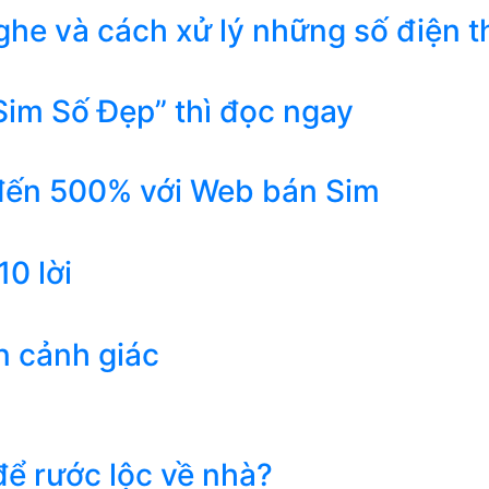
he và cách xử lý những số điện t
Sim Số Đẹp” thì đọc ngay
 đến 500% với Web bán Sim
0 lời
n cảnh giác
ể rước lộc về nhà?