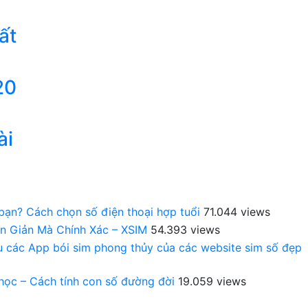
ất
20
ài
 bạn? Cách chọn số điện thoại hợp tuổi
71.044 views
n Giản Mà Chính Xác – XSIM
54.393 views
au các App bói sim phong thủy của các website sim số đẹp
 học – Cách tính con số đường đời
19.059 views