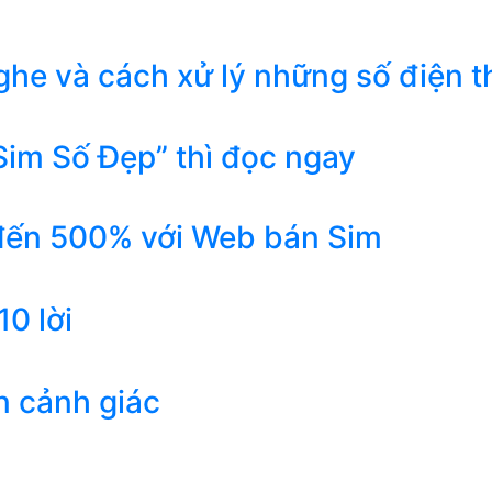
he và cách xử lý những số điện t
Sim Số Đẹp” thì đọc ngay
 đến 500% với Web bán Sim
0 lời
n cảnh giác