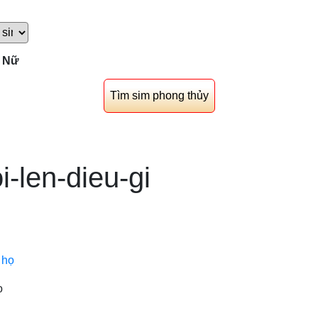
Nữ
-len-dieu-gi
ọ