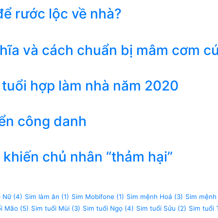
ể rước lộc về nhà?
ghĩa và cách chuẩn bị mâm cơm c
 tuổi hợp làm nhà năm 2020
iển công danh
khiến chủ nhân “thảm hại”
p Nữ
(4)
Sim làm ăn
(1)
Sim Mobifone
(1)
Sim mệnh Hoả
(3)
Sim mệnh
ổi Mão
(5)
Sim tuổi Mùi
(3)
Sim tuổi Ngọ
(4)
Sim tuổi Sửu
(2)
Sim tuổi