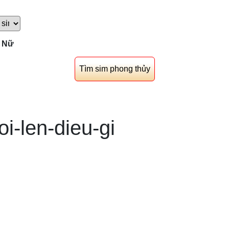
Nữ
i-len-dieu-gi