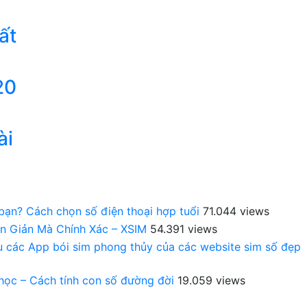
ất
20
ài
 bạn? Cách chọn số điện thoại hợp tuổi
71.044 views
n Giản Mà Chính Xác – XSIM
54.391 views
au các App bói sim phong thủy của các website sim số đẹp
 học – Cách tính con số đường đời
19.059 views