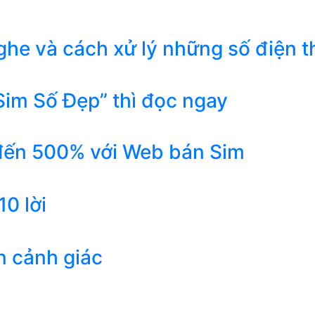
he và cách xử lý những số điện t
Sim Số Đẹp” thì đọc ngay
 đến 500% với Web bán Sim
0 lời
n cảnh giác