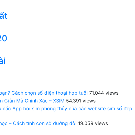
ất
20
ài
 bạn? Cách chọn số điện thoại hợp tuổi
71.044 views
n Giản Mà Chính Xác – XSIM
54.391 views
au các App bói sim phong thủy của các website sim số đẹp
 học – Cách tính con số đường đời
19.059 views