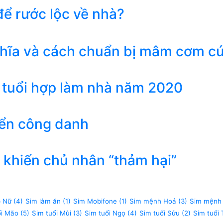
ể rước lộc về nhà?
ghĩa và cách chuẩn bị mâm cơm c
 tuổi hợp làm nhà năm 2020
iển công danh
khiến chủ nhân “thảm hại”
p Nữ
(4)
Sim làm ăn
(1)
Sim Mobifone
(1)
Sim mệnh Hoả
(3)
Sim mệnh
ổi Mão
(5)
Sim tuổi Mùi
(3)
Sim tuổi Ngọ
(4)
Sim tuổi Sửu
(2)
Sim tuổi