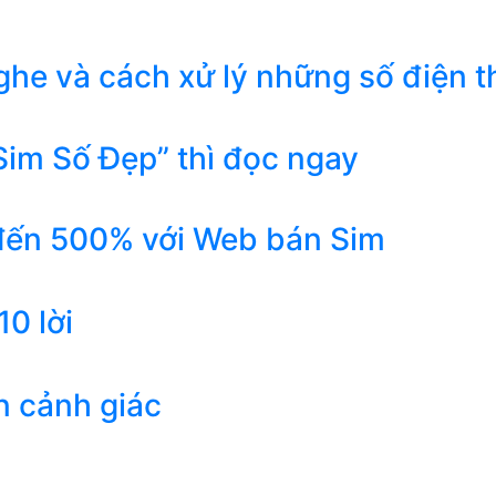
he và cách xử lý những số điện t
Sim Số Đẹp” thì đọc ngay
 đến 500% với Web bán Sim
0 lời
n cảnh giác