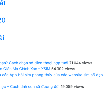
ất
20
ài
 bạn? Cách chọn số điện thoại hợp tuổi
71.044 views
n Giản Mà Chính Xác – XSIM
54.392 views
au các App bói sim phong thủy của các website sim số đẹp
 học – Cách tính con số đường đời
19.059 views