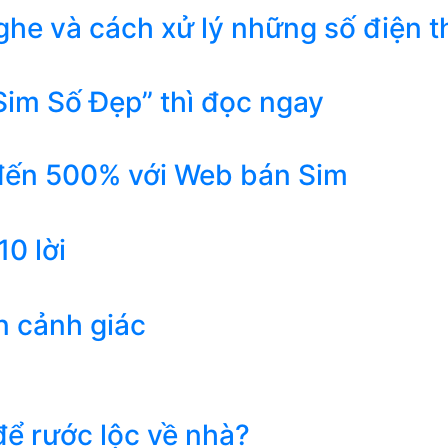
he và cách xử lý những số điện t
Sim Số Đẹp” thì đọc ngay
 đến 500% với Web bán Sim
0 lời
n cảnh giác
ể rước lộc về nhà?