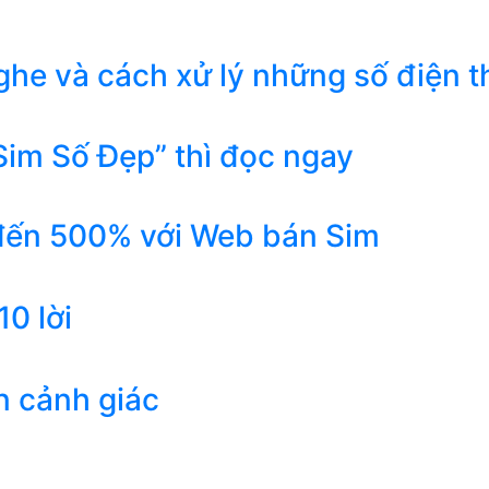
he và cách xử lý những số điện t
Sim Số Đẹp” thì đọc ngay
 đến 500% với Web bán Sim
0 lời
n cảnh giác