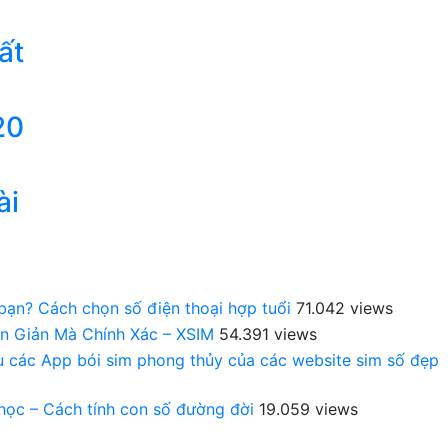
ất
20
ài
 bạn? Cách chọn số điện thoại hợp tuổi
71.042 views
n Giản Mà Chính Xác – XSIM
54.391 views
au các App bói sim phong thủy của các website sim số đẹp
 học – Cách tính con số đường đời
19.059 views