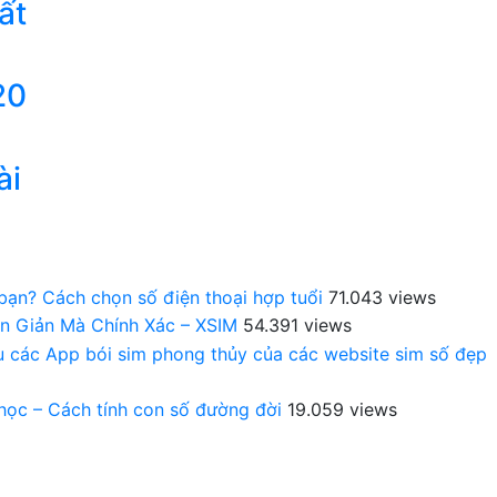
ất
20
ài
 bạn? Cách chọn số điện thoại hợp tuổi
71.043 views
n Giản Mà Chính Xác – XSIM
54.391 views
au các App bói sim phong thủy của các website sim số đẹp
 học – Cách tính con số đường đời
19.059 views