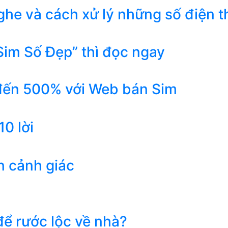
he và cách xử lý những số điện t
Sim Số Đẹp” thì đọc ngay
 đến 500% với Web bán Sim
0 lời
n cảnh giác
ể rước lộc về nhà?