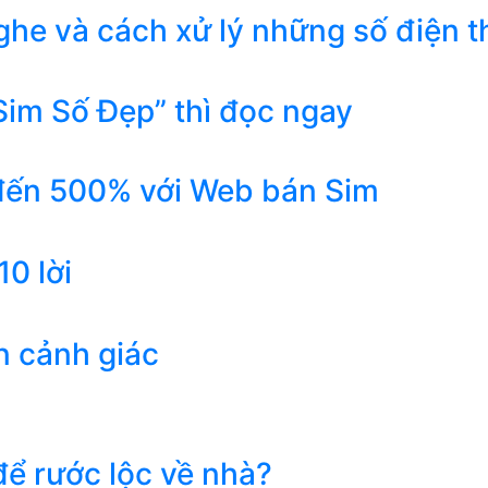
he và cách xử lý những số điện t
Sim Số Đẹp” thì đọc ngay
 đến 500% với Web bán Sim
0 lời
n cảnh giác
ể rước lộc về nhà?