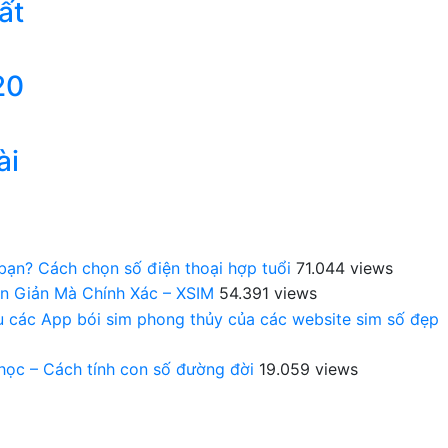
ất
20
ài
 bạn? Cách chọn số điện thoại hợp tuổi
71.044 views
n Giản Mà Chính Xác – XSIM
54.391 views
au các App bói sim phong thủy của các website sim số đẹp
 học – Cách tính con số đường đời
19.059 views