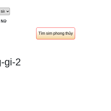
Nữ
-gi-2