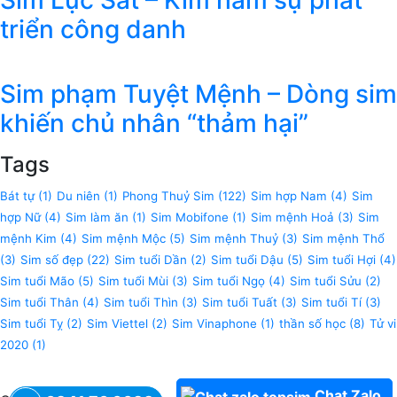
triển công danh
Sim phạm Tuyệt Mệnh – Dòng sim
khiến chủ nhân “thảm hại”
Tags
Bát tự
(1)
Du niên
(1)
Phong Thuỷ Sim
(122)
Sim hợp Nam
(4)
Sim
hợp Nữ
(4)
Sim làm ăn
(1)
Sim Mobifone
(1)
Sim mệnh Hoả
(3)
Sim
mệnh Kim
(4)
Sim mệnh Mộc
(5)
Sim mệnh Thuỷ
(3)
Sim mệnh Thổ
(3)
Sim số đẹp
(22)
Sim tuổi Dần
(2)
Sim tuổi Dậu
(5)
Sim tuổi Hợi
(4)
Sim tuổi Mão
(5)
Sim tuổi Mùi
(3)
Sim tuổi Ngọ
(4)
Sim tuổi Sửu
(2)
Sim tuổi Thân
(4)
Sim tuổi Thìn
(3)
Sim tuổi Tuất
(3)
Sim tuổi Tí
(3)
Sim tuổi Tỵ
(2)
Sim Viettel
(2)
Sim Vinaphone
(1)
thần số học
(8)
Tử vi
2020
(1)
Chat Zalo