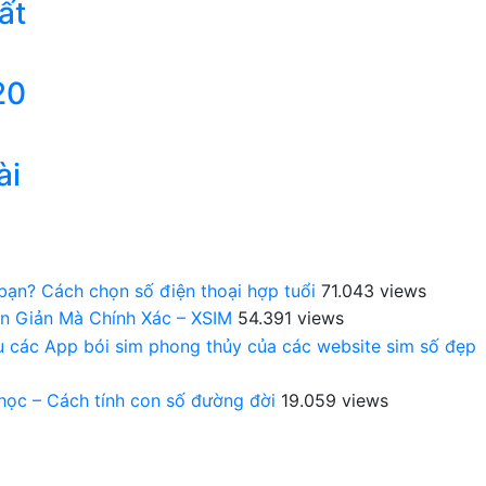
ất
20
ài
 bạn? Cách chọn số điện thoại hợp tuổi
71.043 views
n Giản Mà Chính Xác – XSIM
54.391 views
au các App bói sim phong thủy của các website sim số đẹp
 học – Cách tính con số đường đời
19.059 views