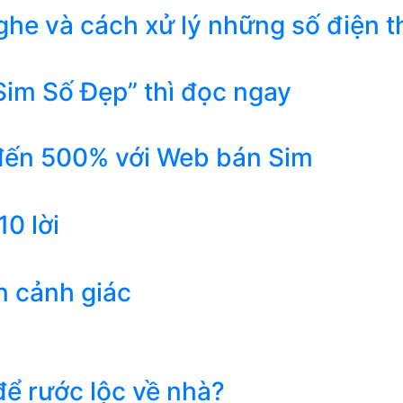
he và cách xử lý những số điện t
Sim Số Đẹp” thì đọc ngay
 đến 500% với Web bán Sim
0 lời
n cảnh giác
ể rước lộc về nhà?