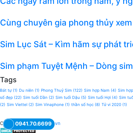
Các ngày rằm lớn trong năm, ý n
Cùng chuyên gia phong thủy xem
Sim Lục Sát – Kìm hãm sự phát tr
Sim phạm Tuyệt Mệnh – Dòng sim 
Tags
Bát tự
(1)
Du niên
(1)
Phong Thuỷ Sim
(122)
Sim hợp Nam
(4)
Sim hợ
số đẹp
(22)
Sim tuổi Dần
(2)
Sim tuổi Dậu
(5)
Sim tuổi Hợi
(4)
Sim tu
(2)
Sim Viettel
(2)
Sim Vinaphone
(1)
thần số học
(8)
Tử vi 2020
(1)
Copyright © 2018
XSIM.vn
0941.70.6699