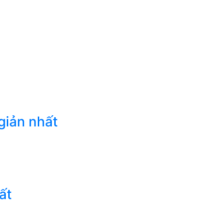
giản nhất
ất