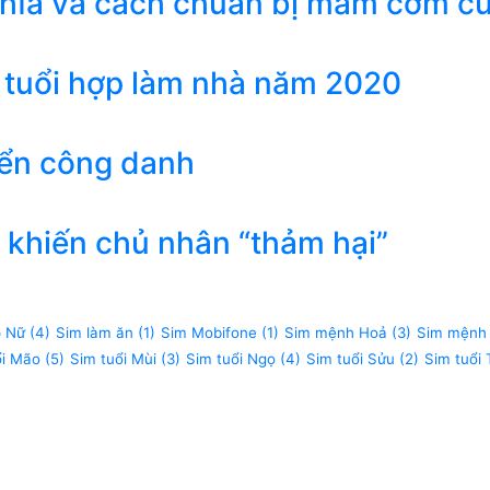
ghĩa và cách chuẩn bị mâm cơm c
 tuổi hợp làm nhà năm 2020
iển công danh
khiến chủ nhân “thảm hại”
p Nữ
(4)
Sim làm ăn
(1)
Sim Mobifone
(1)
Sim mệnh Hoả
(3)
Sim mệnh
ổi Mão
(5)
Sim tuổi Mùi
(3)
Sim tuổi Ngọ
(4)
Sim tuổi Sửu
(2)
Sim tuổi