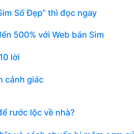
Sim Số Đẹp” thì đọc ngay
 đến 500% với Web bán Sim
0 lời
n cảnh giác
ể rước lộc về nhà?