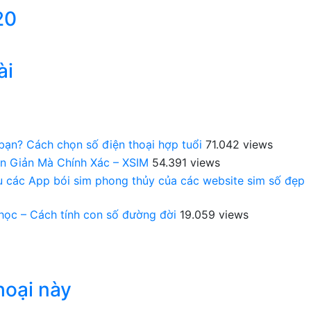
20
ài
 bạn? Cách chọn số điện thoại hợp tuổi
71.042 views
n Giản Mà Chính Xác – XSIM
54.391 views
au các App bói sim phong thủy của các website sim số đẹp
 học – Cách tính con số đường đời
19.059 views
hoại này