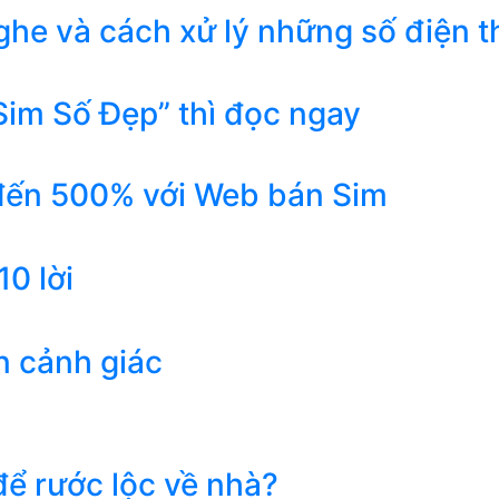
he và cách xử lý những số điện t
Sim Số Đẹp” thì đọc ngay
 đến 500% với Web bán Sim
0 lời
n cảnh giác
ể rước lộc về nhà?