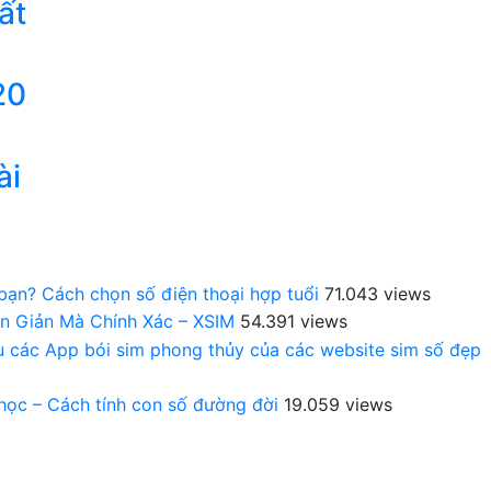
ất
20
ài
 bạn? Cách chọn số điện thoại hợp tuổi
71.043 views
n Giản Mà Chính Xác – XSIM
54.391 views
au các App bói sim phong thủy của các website sim số đẹp
 học – Cách tính con số đường đời
19.059 views