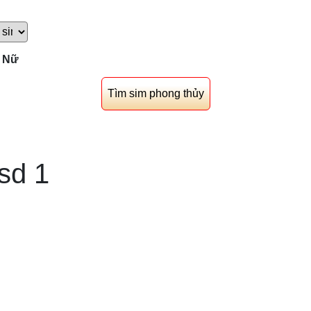
Nữ
sd 1