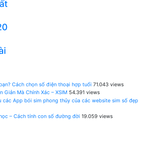
ất
20
ài
 bạn? Cách chọn số điện thoại hợp tuổi
71.043 views
n Giản Mà Chính Xác – XSIM
54.391 views
au các App bói sim phong thủy của các website sim số đẹp
 học – Cách tính con số đường đời
19.059 views