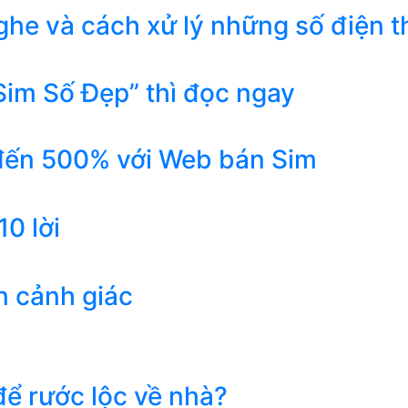
he và cách xử lý những số điện t
Sim Số Đẹp” thì đọc ngay
 đến 500% với Web bán Sim
0 lời
n cảnh giác
ể rước lộc về nhà?