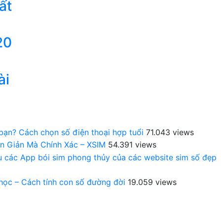
ất
20
ài
 bạn? Cách chọn số điện thoại hợp tuổi
71.043 views
n Giản Mà Chính Xác – XSIM
54.391 views
au các App bói sim phong thủy của các website sim số đẹp
 học – Cách tính con số đường đời
19.059 views