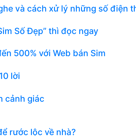
he và cách xử lý những số điện t
Sim Số Đẹp” thì đọc ngay
 đến 500% với Web bán Sim
0 lời
n cảnh giác
ể rước lộc về nhà?