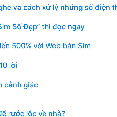
he và cách xử lý những số điện t
Sim Số Đẹp” thì đọc ngay
 đến 500% với Web bán Sim
0 lời
n cảnh giác
ể rước lộc về nhà?