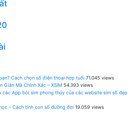
ất
20
ài
 bạn? Cách chọn số điện thoại hợp tuổi
71.045 views
n Giản Mà Chính Xác – XSIM
54.393 views
au các App bói sim phong thủy của các website sim số đẹp
 học – Cách tính con số đường đời
19.059 views