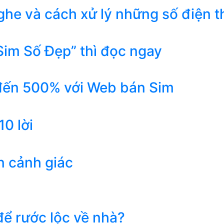
he và cách xử lý những số điện t
Sim Số Đẹp” thì đọc ngay
 đến 500% với Web bán Sim
0 lời
n cảnh giác
ể rước lộc về nhà?