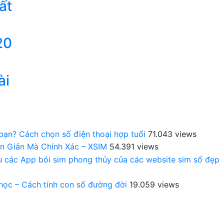
ất
20
ài
 bạn? Cách chọn số điện thoại hợp tuổi
71.043 views
n Giản Mà Chính Xác – XSIM
54.391 views
au các App bói sim phong thủy của các website sim số đẹp
 học – Cách tính con số đường đời
19.059 views